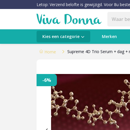
Letop: Verzend belofte is gewijzigd. Voor 8u beste
Categorieën
Kies een categorie
Merken
Verzorging
Supreme 4D Trio Serum + dag + nac
Home
Make-up
Huidtypes & Huidcondities
-6%
Baby & Kids
Voeding & Gezondheid
Sale