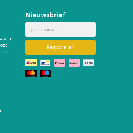
Nieuwsbrief
aarden
site
Registreren
cten
a