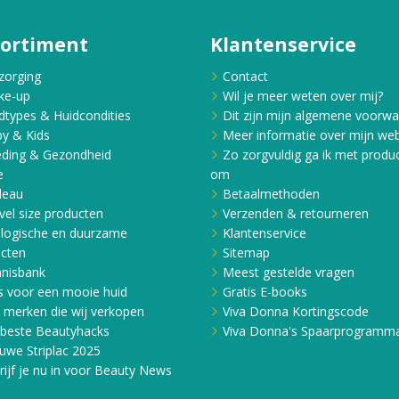
sortiment
Klantenservice
e tot gecombineerde
 zoals verslapping,
zorging
Contact
goede keuze voor
ke-up
Wil je meer weten over mij?
te textuur.
dtypes & Huidcondities
Dit zijn mijn algemene voorw
y & Kids
Meer informatie over mijn web
ding & Gezondheid
Zo zorgvuldig ga ik met produ
e
om
op een van de
deau
Betaalmethoden
vel size producten
Verzenden & retourneren
logische en duurzame
Klantenservice
ing:
cten
Sitemap
nisbank
Meest gestelde vragen
 ontworpen om in te
s voor een mooie huid
Gratis E-books
ing: verlies van
e merken die wij verkopen
Viva Donna Kortingscode
nt en chronische
beste Beautyhacks
Viva Donna's Spaarprogramm
uwe Striplac 2025
rijf je nu in voor Beauty News
e Supreme 4D