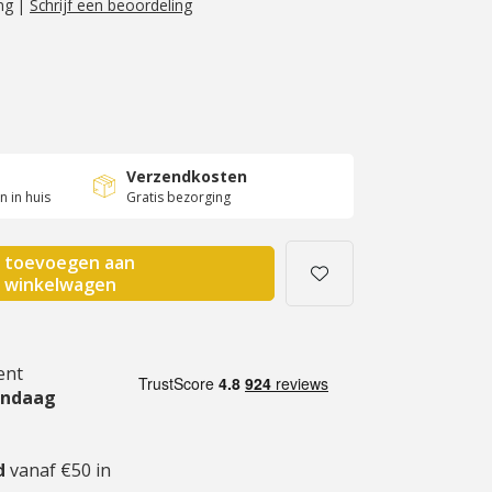
ng
|
Schrijf een beoordeling
Verzendkosten
 in huis
Gratis bezorging
toevoegen aan
winkelwagen
ent
andaag
gd
vanaf €50 in