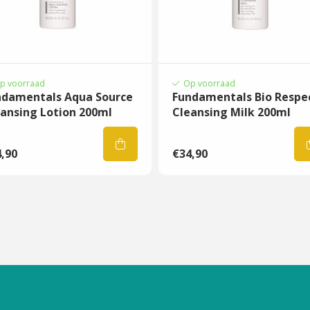
 nachtcreme
 dat na de SPF aan.
p voorraad
Op voorraad
k je de
Ericson
ndamentals Aqua Source
Fundamentals Bio Respe
en als SPF. Dan ben je
ansing Lotion 200ml
Cleansing Milk 200ml
on meer nodig.
,90
€34,90
i-aging eigenschappen
rende en
d voller
“liftend” effect
ende omega-3, vitamine