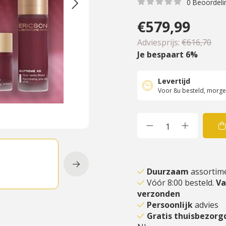
0 Beoordeli
€579,99
Adviesprijs:
€616,70
Je bespaart 6%
Levertijd
Voor 8u besteld, morgen
Duurzaam
assortim
Vóór 8:00 besteld.
V
verzonden
Persoonlijk
advies
Gratis thuisbezor