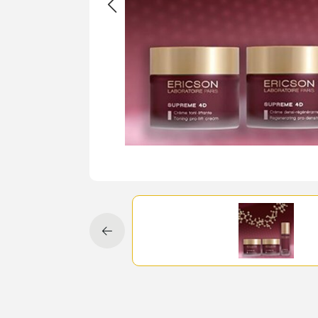
Cadeau
Travel size producten
Nieuwe Striplac 2025
Schrijf je nu in voor Beauty News