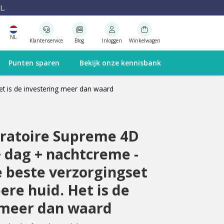
L.
NL
Klantenservice
Blog
Inloggen
Winkelwagen
Punten sparen
Bekijk onze kennisbank
et is de investering meer dan waard
oratoire Supreme 4D
 dag + nachtcreme -
de beste verzorgingset
pere huid. Het is de
 meer dan waard