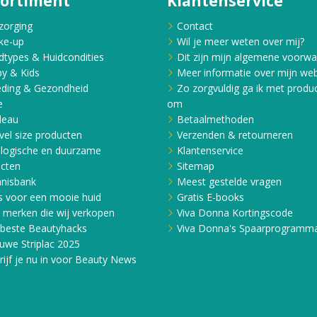
sortiment
Klantenservice
zorging
Contact
ke-up
Wil je meer weten over mij?
dtypes & Huidcondities
Dit zijn mijn algemene voorw
y & Kids
Meer informatie over mijn web
ding & Gezondheid
Zo zorgvuldig ga ik met produ
e
om
deau
Betaalmethoden
vel size producten
Verzenden & retourneren
logische en duurzame
Klantenservice
cten
Sitemap
nisbank
Meest gestelde vragen
s voor een mooie huid
Gratis E-books
e merken die wij verkopen
Viva Donna Kortingscode
beste Beautyhacks
Viva Donna's Spaarprogramm
uwe Striplac 2025
rijf je nu in voor Beauty News