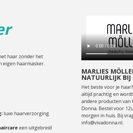
er
het haar zonder het
jn eigen haarmasker.
MARLIES MÖLLE
NATUURLIJK BI
Het beste voor je haar
altijd prachtig en word
andere producten van he
Donna. Bestel voor 12u
:
luxe haarverzorging
morgen in huis. Bij vra
info@vivadonna.nl
.
aircare
een uitgebreid