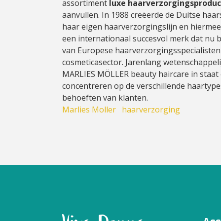
assortiment
luxe haarverzorgingsprodu
aanvullen. In 1988 creëerde de Duitse haars
haar eigen haarverzorgingslijn en hiermee
een internationaal succesvol merk dat nu b
van Europese haarverzorgingsspecialisten
cosmeticasector. Jarenlang wetenschappeli
MARLIES MÖLLER beauty haircare in staat 
concentreren op de verschillende haartypes
behoeften van klanten.
Marlies Moller
haarverzorging