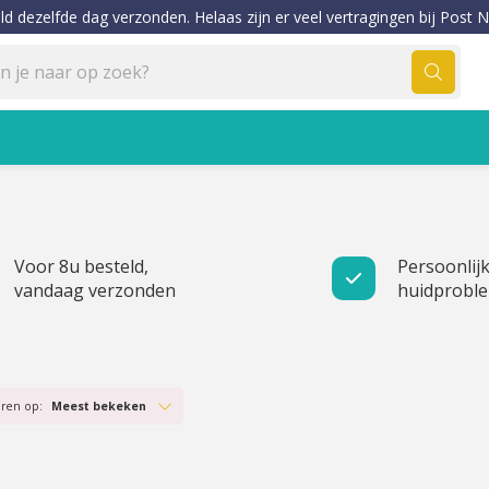
ld dezelfde dag verzonden. Helaas zijn er veel vertragingen bij Post N
Voor 8u besteld,
Persoonlijk
vandaag verzonden
huidprobl
eren op:
Meest bekeken