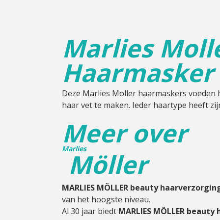
Cadeau
Marlies Moll
Travel size producten
Haarmasker
Nieuwe Striplac 2025
Schrijf je nu in voor Beauty News
Deze Marlies Moller haarmaskers voeden 
haar vet te maken. Ieder haartype heeft zi
Meer over
Marlies
Möller
MARLIES MÖLLER beauty haarverzorging
van het hoogste niveau.
Al 30 jaar biedt
MARLIES MÖLLER beauty h