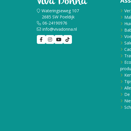
As
Wateringseweg 107
Ver
2685 SW Poeldijk
Ma
06-24190976
Hui
info@vivadonna.nl
Bab
Voe
Sal
Ca
Tra
Eco
produ
Ken
Tip
All
De 
Nie
Sch