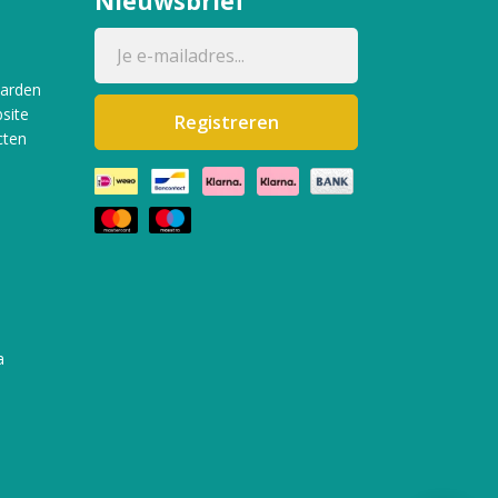
Nieuwsbrief
aarden
site
Registreren
cten
a