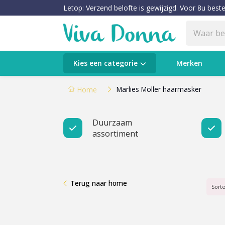
Letop: Verzend belofte is gewijzigd. Voor 8u beste
Categorieën
Kies een categorie
Merken
Verzorging
Marlies Moller haarmasker
Home
Make-up
Duurzaam
assortiment
Huidtypes & Huidcondities
Baby & Kids
Terug naar home
Voeding & Gezondheid
Sort
Sale