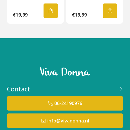
€19,99
€19,99
Contact
06-24190976
info@vivadonna.nl