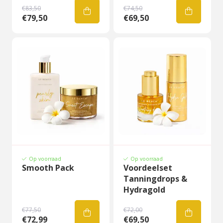
€83,50
€74,50
€79,50
€69,50
Op voorraad
Op voorraad
Smooth Pack
Voordeelset
Tanningdrops &
Hydragold
€77,50
€72,00
€72,99
€69,50