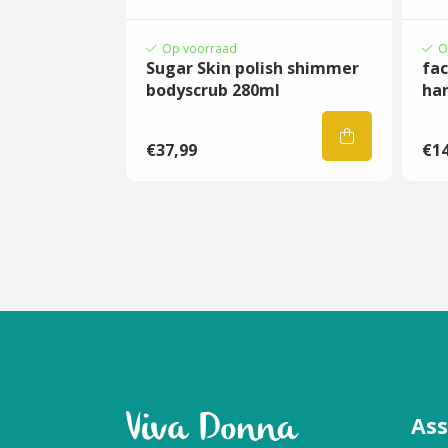
geïnspireerd door de parelmoerachtige glan
geparfumeerd met LE BEACH signature tro
Op voorraad
O
Sugar Skin polish shimmer
fac
vleugje limoen, geformuleerd met o.a Niacin
bodyscrub 280ml
ha
Abrikozenolie zal je huid zijdezacht en Gl
Pearly Skin gemaakt met vitaminerijke olië
€37,99
€14
luxe dagelijkse moisturizer die alle huidty
regenereert en beschermt tegen de uitdro
omgeving .
De huid wordt gekalmeerd, gevoed zonder v
Pearly Skin is zacht & licht, het is daardoo
gezicht.
INGREDIENTS:
OLIJF OLIE
bevat voornamelijk onverzadigd
As
flavonoïden en oleuropeinen die helpen de 