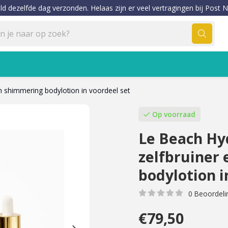
ld dezelfde dag verzonden. Helaas zijn er veel vertragingen bij Post N
n shimmering bodylotion in voordeel set
Op voorraad
Le Beach Hy
zelfbruiner
bodylotion i
0 Beoordeli
€79,50