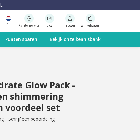
L.
NL
Klantenservice
Blog
Inloggen
Winkelwagen
Punten sparen
Bekijk onze kennisbank
drate Glow Pack -
 en shimmering
n voordeel set
ng
|
Schrijf een beoordeling