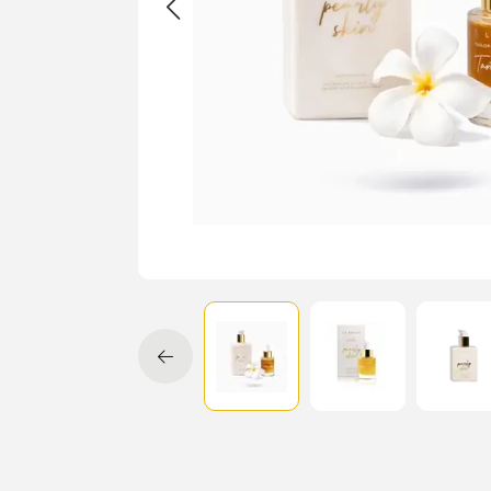
Cadeau
Travel size producten
Nieuwe Striplac 2025
Schrijf je nu in voor Beauty News