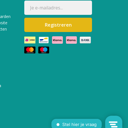
aarden
site
Registreren
cten
a