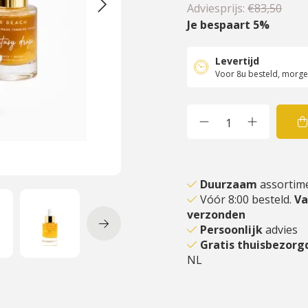
Adviesprijs:
€83,50
Je bespaart 5%
Levertijd
Voor 8u besteld, morgen
Duurzaam
assortim
Vóór 8:00 besteld.
V
verzonden
Persoonlijk
advies
Gratis thuisbezor
NL