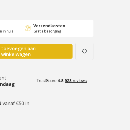
Verzendkosten
 in huis
Gratis bezorging
toevoegen aan
winkelwagen
ent
andaag
gd
vanaf €50 in