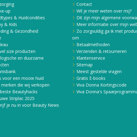
r controle te houden
zorging
Contact
en.
ke-up
Wil je meer weten over mij?
dtypes & Huidcondities
Dit zijn mijn algemene voorw
y & Kids
Meer informatie over mijn web
vat antioxidant
ding & Gezondheid
Zo zorgvuldig ga ik met produ
oedende en
e
om
ke olie is het ideaal
deau
Betaalmethoden
kkelijk opgenomen in de
vel size producten
Verzenden & retourneren
logische en duurzame
Klantenservice
cten
Sitemap
een ingrediënt waarvan
nisbank
Meest gestelde vragen
gezondheid van de huid
s voor een mooie huid
Gratis E-books
e merken die wij verkopen
Viva Donna Kortingscode
l al binnen via je
beste Beautyhacks
Viva Donna's Spaarprogramm
aal op. Het is dus niet
uwe Striplac 2025
 helpen door
rijf je nu in voor Beauty News
e smeren.
CERIDE*, OLEA