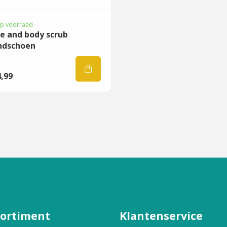
s van parel. Heerlijk
pische geur met een
p voorraad
e and body scrub
amide, Olijfolie en
ndschoen
owing maken.
n & Niacinamide, is een
,99
pen hydrateert,
gende effecten van de
ettig aan te voelen.
r ook geschikt voor het
e vetzuren, antioxidant
sortiment
Klantenservice
huidcellen te