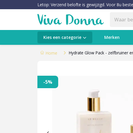
Letop: Verzend belofte is gewijzigd. Voor 8u beste
Categorieën
Kies een categorie
Merken
Verzorging
Hydrate Glow Pack - zelfbruiner e
Home
Make-up
Huidtypes & Huidcondities
-5%
Baby & Kids
Voeding & Gezondheid
Sale