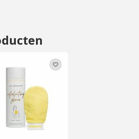
ow
oducten
e tropische geur, GEEN
er
Skin Smoother
rly Skin is