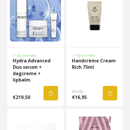
Op voorraad
Op voorraad
Hydra Advanced
Handcrème Cream
Duo serum +
Rich 75ml
dagcreme +
lipbalm
€17,95
€219,50
€16,95