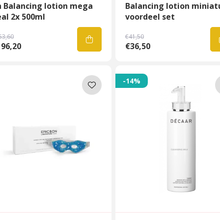
h Balancing lotion mega
Balancing lotion miniat
al 2x 500ml
voordeel set
53,60
€41,50
196,20
€36,50
-14%