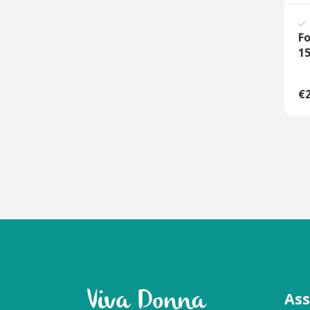
F
1
€2
As