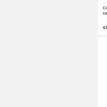
Cr
c
€3