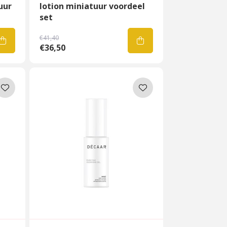
uur
lotion miniatuur voordeel
set
€41,40
€36,50