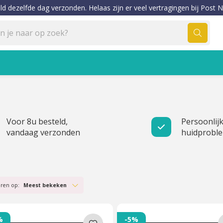
ld dezelfde dag verzonden. Helaas zijn er veel vertragingen bij Post N
Voor 8u besteld,
Persoonlijk
vandaag verzonden
huidprobl
eren op:
Meest bekeken
%
-5%