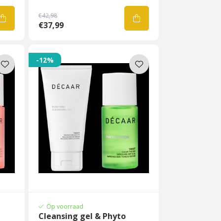
€42,98
€37,99
-12%
Op voorraad
Cleansing gel & Phyto