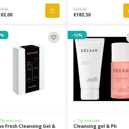
19,00
€228,00
103,00
€183,50
3%
-12%
Op voorraad
Op voorraad
o Fresh Cleansing Gel &
Cleansing gel & Ph