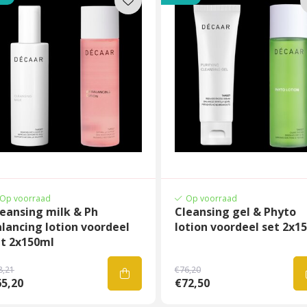
Op voorraad
Op voorraad
eansing milk & Ph
Cleansing gel & Phyto
lancing lotion voordeel
lotion voordeel set 2x1
et 2x150ml
8,21
€76,20
5,20
€72,50