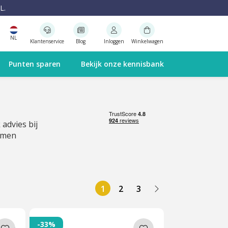
L.
NL
Klantenservice
Blog
Inloggen
Winkelwagen
Punten sparen
Bekijk onze kennisbank
 advies bij
emen
1
2
3
-33%