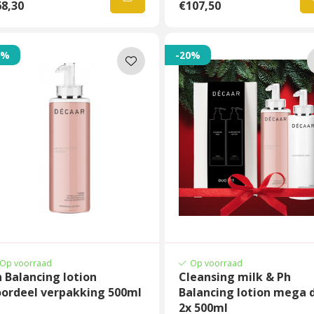
8,30
€107,50
3%
-20%
Op voorraad
Op voorraad
 Balancing lotion
Cleansing milk & Ph
oordeel verpakking 500ml
Balancing lotion mega 
2x 500ml