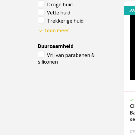
Tegen puistjes
Droge huid
-6
Vette huid
Trekkerige huid
Onzuivere huid
toon meer
Rijpere huid
Gevoelige huid
Duurzaamheid
Vermoeide huid
Vrij van parabenen &
Stralende huid
siliconen
Doffe huid
Ieder huidtype
Cl
Ba
s
€7