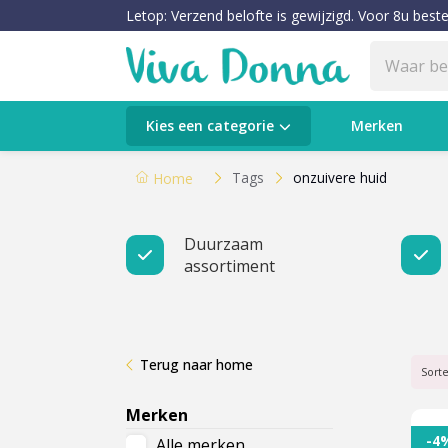
Letop: Verzend belofte is gewijzigd. Voor 8u beste
Categorieën
Kies een categorie
Merken
Verzorging
Tags
onzuivere huid
Home
Make-up
Duurzaam
assortiment
Huidtypes & Huidcondities
Baby & Kids
Terug naar home
Voeding & Gezondheid
Sort
Merken
Sale
-4
Alle merken