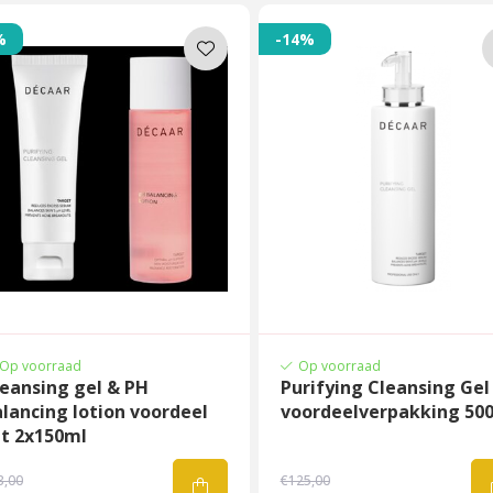
%
-14%
Op voorraad
Op voorraad
eansing gel & PH
Purifying Cleansing Gel
lancing lotion voordeel
voordeelverpakking 50
et 2x150ml
3,00
€125,00