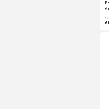
P
de
€2
€