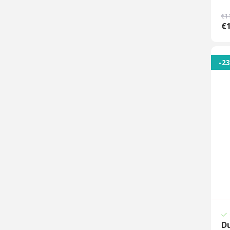
€1
€
-2
Du