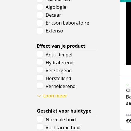
Algologie
Cadeau
Decaar
Travel size producten
Ericson Laboratoire
Extenso
Nieuwe Striplac 2025
Effect van je product
Schrijf je nu in voor Beauty News
Anti- Rimpel
Hydraterend
Verzorgend
Herstellend
Verhelderend
Cl
Kalmerend
toon meer
Ba
Zuiverend
s
Voedend
Geschikt voor huidtype
€6
Tegen huidverslapping
Normale huid
€6
Tegen pigmentvlekken
Vochtarme huid