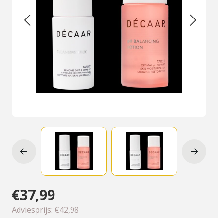
€37,99
Adviesprijs:
€42,98