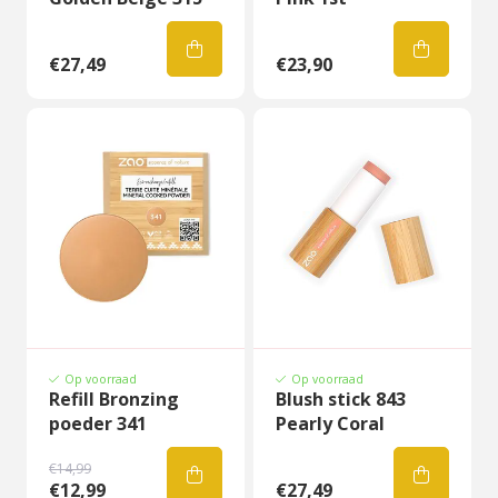
€27,49
€23,90
Op voorraad
Op voorraad
Refill Bronzing
Blush stick 843
poeder 341
Pearly Coral
€14,99
€12,99
€27,49