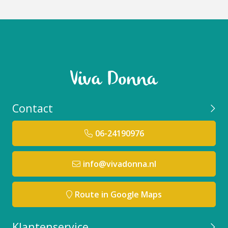
werkt hier aan mee!
Geschikt voor huidtype:
ZAO Blush stick is geschikt voor ieder huidtype zelfs
de meest gevoelige huid.
Niet gebruiken bij:
Niet gebruiken bij een allergische reactie op een van
Contact
de ingrediënten
06-24190976
Relevante resultaat verwachting:
De ZAO blush stick geeft de huid direct een mooie
info@vivadonna.nl
frisse glow op de huid.
Goed te combineren met:
Route in Google Maps
De
ZAO make-up producten
zijn allemaal met elkaar
te combineren. Uiteraard krijg je het mooiste
Klantenservice