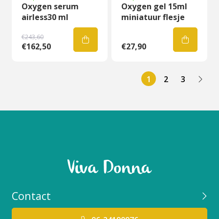
Oxygen serum
Oxygen gel 15ml
airless30 ml
miniatuur flesje
€243,60
€162,50
€27,90
1
2
3
Contact