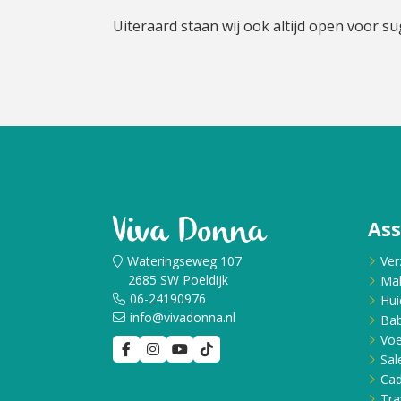
Cadeau
Uiteraard staan wij ook altijd open voor su
Travel size producten
Nieuwe Striplac 2025
Schrijf je nu in voor Beauty News
As
Wateringseweg 107
Ver
2685 SW Poeldijk
Ma
06-24190976
Hui
info@vivadonna.nl
Bab
Voe
Sal
Ca
Tra