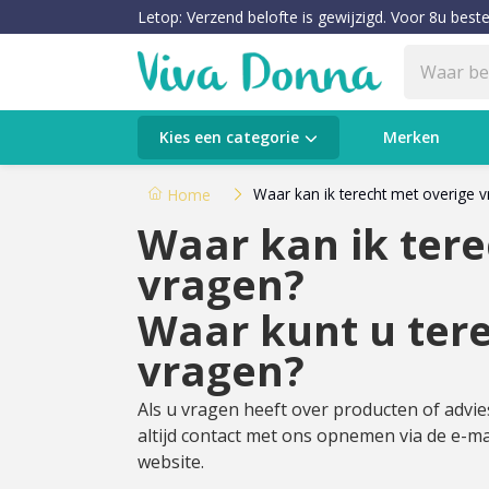
Letop: Verzend belofte is gewijzigd. Voor 8u beste
Categorieën
Kies een categorie
Merken
Verzorging
Waar kan ik terecht met overige 
Home
Waar kan ik tere
Make-up
vragen?
Huidtypes & Huidcondities
Waar kunt u tere
Baby & Kids
vragen?
Voeding & Gezondheid
Als u vragen heeft over producten of advies
altijd contact met ons opnemen via de e-ma
website.
Sale