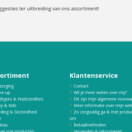
ggesties ter uitbreiding van ons assortiment!
sortiment
Klantenservice
zorging
Contact
ke-up
Wil je meer weten over mij?
dtypes & Huidcondities
Dit zijn mijn algemene voorw
y & Kids
Meer informatie over mijn web
ding & Gezondheid
Zo zorgvuldig ga ik met produ
e
om
deau
Betaalmethoden
vel size producten
Verzenden & retourneren