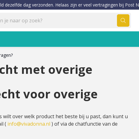
ld dezelfde dag verzonden. Helaas zijn er veel vertragingen bij Post N
vragen?
cht met overige
cht voor overige
 wilt over welk product het beste bij u past, dan kunt u
il (
info@vivadonna.nl
) of via de chatfunctie van de