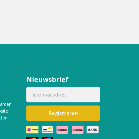
Nieuwsbrief
aarden
site
Registreren
cten