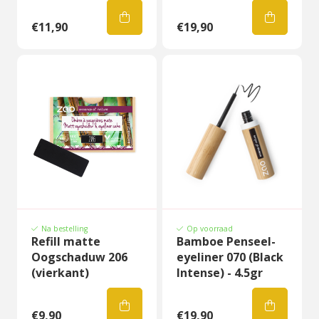
€11,90
€19,90
Na bestelling
Op voorraad
Refill matte
Bamboe Penseel-
Oogschaduw 206
eyeliner 070 (Black
(vierkant)
Intense) - 4.5gr
€9,90
€19,90