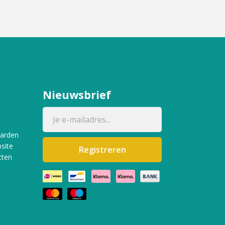
Nieuwsbrief
aarden
site
Registreren
cten