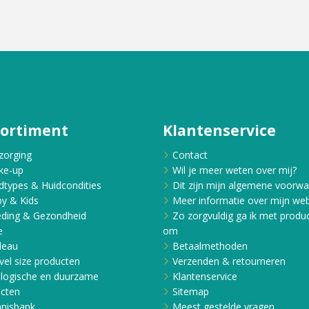
sortiment
Klantenservice
zorging
Contact
ke-up
Wil je meer weten over mij?
dtypes & Huidcondities
Dit zijn mijn algemene voorw
y & Kids
Meer informatie over mijn web
ding & Gezondheid
Zo zorgvuldig ga ik met produ
e
om
deau
Betaalmethoden
vel size producten
Verzenden & retourneren
logische en duurzame
Klantenservice
cten
Sitemap
nisbank
Meest gestelde vragen