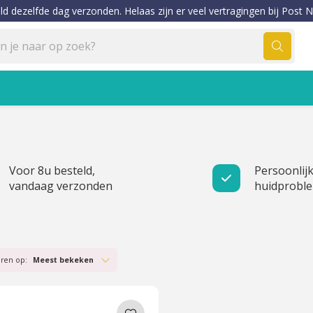
ld dezelfde dag verzonden. Helaas zijn er veel vertragingen bij Post N
Voor 8u besteld,
Persoonlijk
vandaag verzonden
huidprobl
eren op:
Meest bekeken