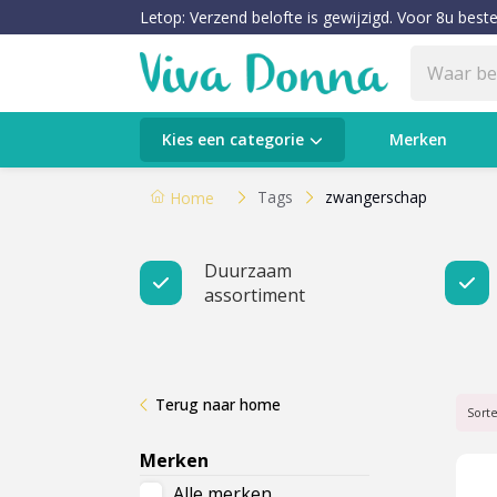
Letop: Verzend belofte is gewijzigd. Voor 8u beste
Categorieën
Kies een categorie
Merken
Verzorging
Tags
zwangerschap
Home
Make-up
Duurzaam
assortiment
Huidtypes & Huidcondities
Baby & Kids
Terug naar home
Voeding & Gezondheid
Sort
Merken
Sale
Alle merken