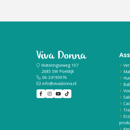
As
Wateringseweg 107
Ver
2685 SW Poeldijk
Ma
06-24190976
Hui
info@vivadonna.nl
Bab
Voe
Sal
Ca
Tra
Eco
produ
Ken