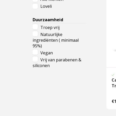
Loveli
Cadeau
Travel size producten
Duurzaamheid
Troep vrij
Nieuwe Striplac 2025
Natuurlijke
ingrediënten ( minimaal
Schrijf je nu in voor Beauty News
95%)
Vegan
Vrij van parabenen &
siliconen
C
T
€1