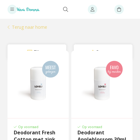
Terug naar home
Filter
Sorteer
Op voorraad
Op voorraad
Deodorant Fresh
Deodorant
Cotton met zink
Appleblossom 30ml