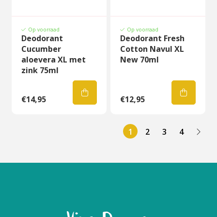
Op voorraad
Op voorraad
Deodorant
Deodorant Fresh
Cucumber
Cotton Navul XL
aloevera XL met
New 70ml
zink 75ml
€14,95
€12,95
1
2
3
4