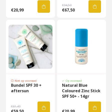
€94,50
€20,99
€67,50
Niet op voorraad
Op voorraad
Bundel SPF 30 +
Natural Blue
aftersun
Coloured Zinc Stick
SPF 50+ - 14gr
€61,49
€59,50
€20,99