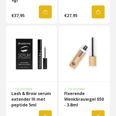
9gr
€37,95
€27,95
Op voorraad
Op voorraad
Lash & Brow serum
FIxerende
extender III met
Wenkbrauwgel 050
peptide 5ml
- 3.8ml