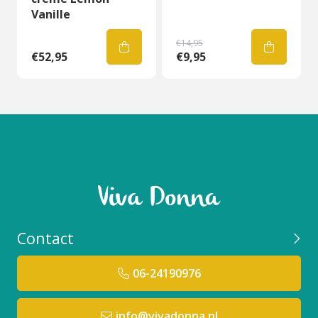
Vanille
€14,95
€52,95
€9,95
Contact
06-24190976
info@vivadonna.nl