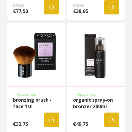
€79,50
€42,95
€77,50
€38,95
Op voorraad
Op voorraad
bronzing brush -
organic spray-on
face 1st
bronzer 200ml
€32,75
€49,75