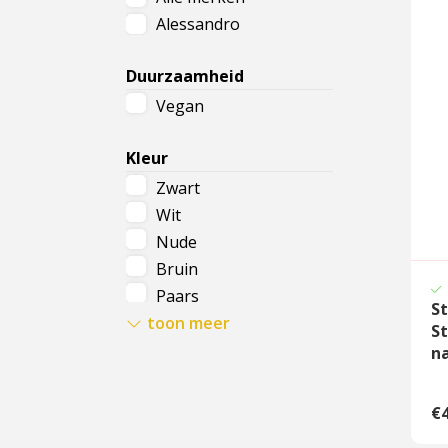
Alessandro
Cadeau
Travel size producten
Duurzaamheid
Vegan
Nieuwe Striplac 2025
Kleur
Schrijf je nu in voor Beauty News
Zwart
Wit
Nude
Bruin
Paars
St
toon meer
Rose
S
Rood
na
Geel
Groen
€4
Olijf