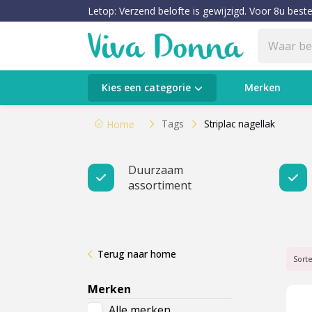
Letop: Verzend belofte is gewijzigd. Voor 8u beste
Categorieën
Kies een categorie
Merken
Verzorging
Tags
Striplac nagellak
Home
Make-up
Duurzaam
assortiment
Huidtypes & Huidcondities
Baby & Kids
Terug naar home
Voeding & Gezondheid
Sort
Merken
Sale
Alle merken