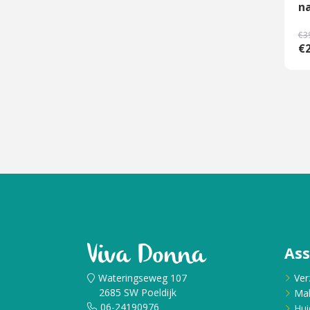
na
€3
€2
As
Wateringseweg 107
Ver
2685 SW Poeldijk
Ma
06-24190976
Hui