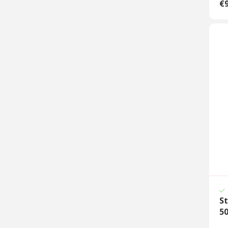
€9
St
50