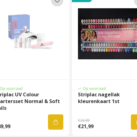
Op voorraad
Op voorraad
riplac UV Colour
Striplac nagellak
tartersset Normal & Soft
kleurenkaart 1st
ils
€26,99
9,99
€21,99