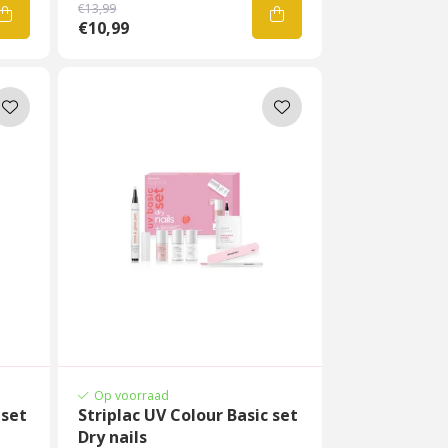
€13,99
€10,99
Op voorraad
 set
Striplac UV Colour Basic set
Dry nails