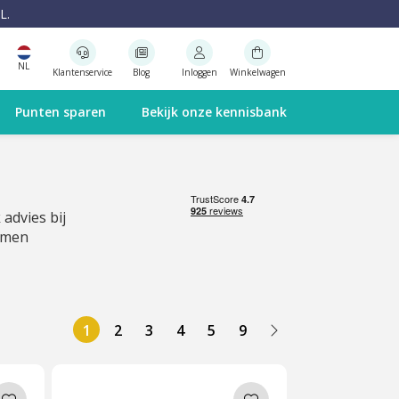
L.
NL
Klantenservice
Blog
Inloggen
Winkelwagen
Punten sparen
Bekijk onze kennisbank
 advies bij
emen
1
2
3
4
5
9