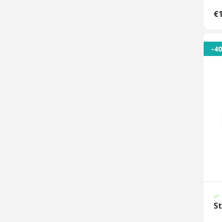
€1
-4
St