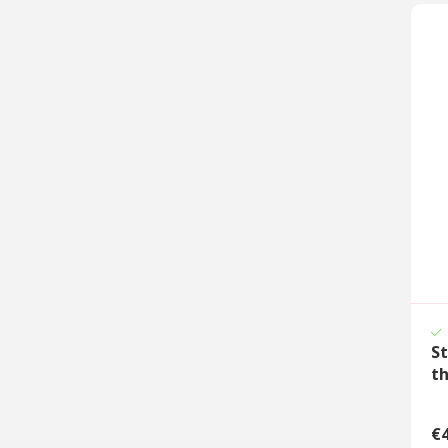
Blauw
Goud
Zilver
Grijs
Oranje
St
th
€4