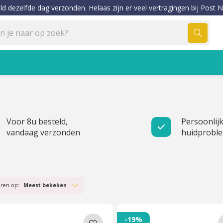
ld dezelfde dag verzonden. Helaas zijn er veel vertragingen bij Post N
Voor 8u besteld,
Persoonlijk
vandaag verzonden
huidprobl
eren op:
Meest bekeken
-19%