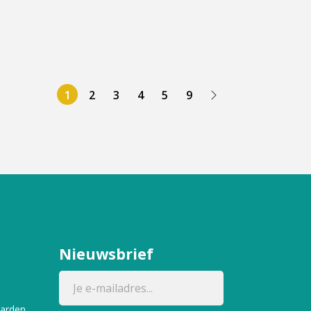
1
2
3
4
5
9
Nieuwsbrief
aarden