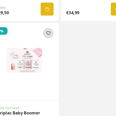
9,50
9,50
€34,99
5%
Op voorraad
triplac Baby Boomer