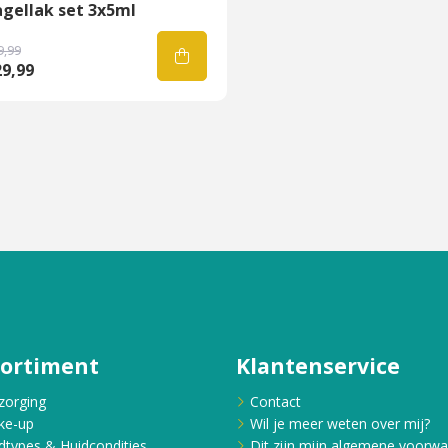
gellak set 3x5ml
9,99
9,99
sortiment
Klantenservice
zorging
Contact
ke-up
Wil je meer weten over mij?
dtypes & Huidcondities
Dit zijn mijn algemene voorw