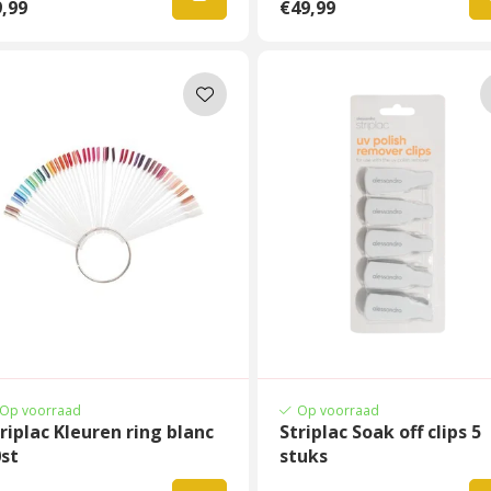
,99
€49,99
Op voorraad
Op voorraad
riplac Kleuren ring blanc
Striplac Soak off clips 5
st
stuks