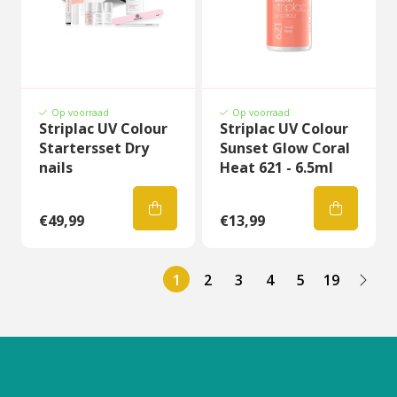
Op voorraad
Op voorraad
Striplac UV Colour
Striplac UV Colour
Startersset Dry
Sunset Glow Coral
nails
Heat 621 - 6.5ml
€49,99
€13,99
1
2
3
4
5
19