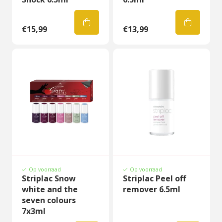
€15,99
€13,99
Op voorraad
Op voorraad
Striplac Snow
Striplac Peel off
white and the
remover 6.5ml
seven colours
7x3ml