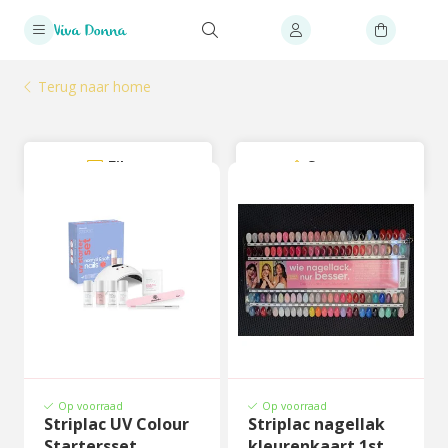
Terug naar home
Filter
Sorteer
Op voorraad
Op voorraad
Striplac UV Colour
Striplac nagellak
Startersset
kleurenkaart 1st