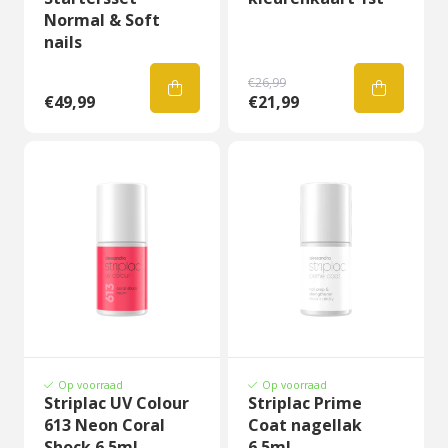
Normal & Soft
nails
€26,99
€49,99
€21,99
Op voorraad
Op voorraad
Striplac UV Colour
Striplac Prime
613 Neon Coral
Coat nagellak
Shock 6.5ml
6.5ml