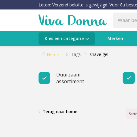
Letop: Verzend belofte is gewijzigd. Voor 8u beste
Categorieën
Kies een categorie
Merken
Verzorging
Tags
shave gel
Home
Make-up
Duurzaam
assortiment
Huidtypes & Huidcondities
Baby & Kids
Terug naar home
Voeding & Gezondheid
Sort
Sale