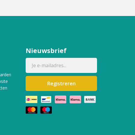
Nieuwsbrief
aarden
site
Registreren
cten