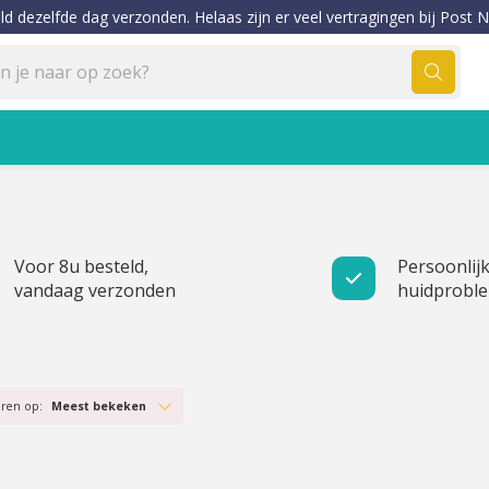
ld dezelfde dag verzonden. Helaas zijn er veel vertragingen bij Post N
Voor 8u besteld,
Persoonlijk
vandaag verzonden
huidprobl
eren op:
Meest bekeken