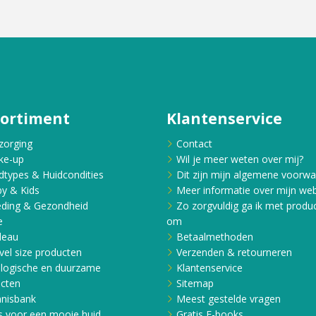
sortiment
Klantenservice
zorging
Contact
ke-up
Wil je meer weten over mij?
dtypes & Huidcondities
Dit zijn mijn algemene voorw
y & Kids
Meer informatie over mijn web
ding & Gezondheid
Zo zorgvuldig ga ik met produ
e
om
deau
Betaalmethoden
vel size producten
Verzenden & retourneren
logische en duurzame
Klantenservice
cten
Sitemap
nisbank
Meest gestelde vragen
s voor een mooie huid
Gratis E-books