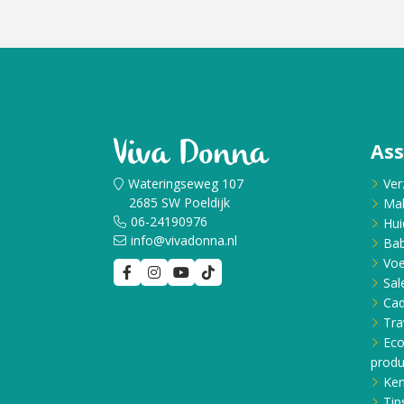
Cadeau
Travel size producten
Nieuwe Striplac 2025
As
Schrijf je nu in voor Beauty News
Wateringseweg 107
Ver
2685 SW Poeldijk
Ma
06-24190976
Hui
info@vivadonna.nl
Bab
Voe
Sal
Ca
Tra
Eco
produ
Ken
Tip