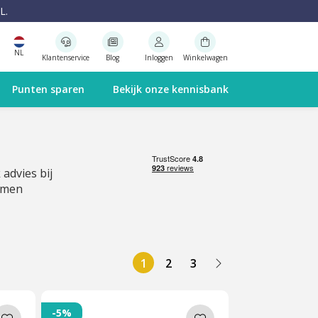
L.
NL
Klantenservice
Blog
Inloggen
Winkelwagen
Punten sparen
Bekijk onze kennisbank
 advies bij
emen
1
2
3
-5%