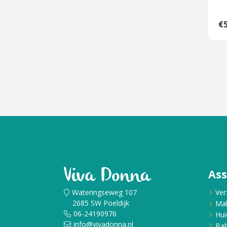
€5
As
Wateringseweg 107
Ver
2685 SW Poeldijk
Ma
06-24190976
Hui
info@vivadonna.nl
Bab