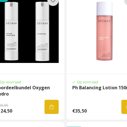
Op voorraad
Op voorraad
oordeelbundel Oxygen
Ph Balancing Lotion 15
ydro
38,90
124,50
€35,50