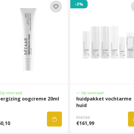
-3%
Op voorraad
Op voorraad
nergizing oogcreme 20ml
huidpakket vochtarme
huid
€167,50
0,10
€161,99