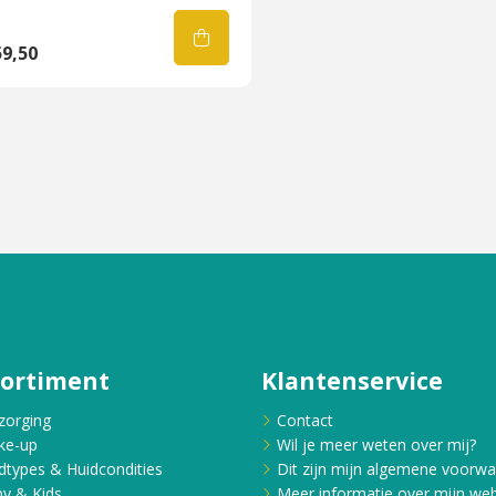
9,50
sortiment
Klantenservice
zorging
Contact
ke-up
Wil je meer weten over mij?
dtypes & Huidcondities
Dit zijn mijn algemene voorw
y & Kids
Meer informatie over mijn web