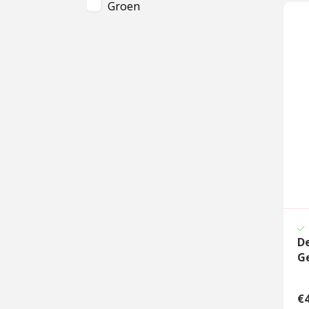
Groen
Parfum vrij
De
G
€4