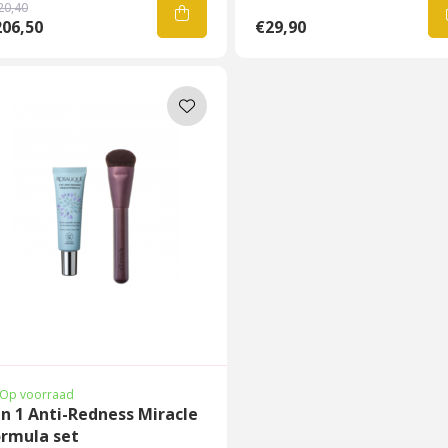
20,40
206,50
€29,90
Op voorraad
in 1 Anti-Redness Miracle
ormula set