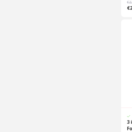
€2
€
3 
F