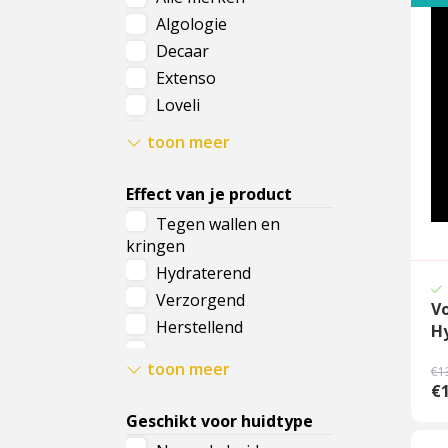
Algologie
Cadeau
Decaar
Travel size producten
Extenso
Loveli
Nieuwe Striplac 2025
Rosalique
toon meer
Schrijf je nu in voor Beauty News
Effect van je product
Tegen wallen en
kringen
Hydraterend
Verzorgend
V
Herstellend
H
Verhelderend
toon meer
€1
Kalmerend
€
Zuiverend
Geschikt voor huidtype
Voedend