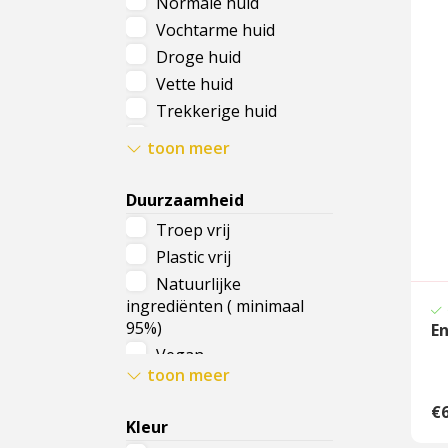
Normale huid
Met SPF
Vochtarme huid
Tegen huidverslapping
Droge huid
Tegen puistjes
Vette huid
Vermoeide ooghuid
Trekkerige huid
Gezwollen oogleden
Onzuivere huid
toon meer
Rijpere huid
Gevoelige huid
Duurzaamheid
Vermoeide huid
Troep vrij
Stralende huid
Plastic vrij
Doffe huid
Natuurlijke
Ieder huidtype
ingrediënten ( minimaal
95%)
E
Vegan
toon meer
Vrij van parabenen &
siliconen
€6
Kleur
Natuurlijke zonnefilter