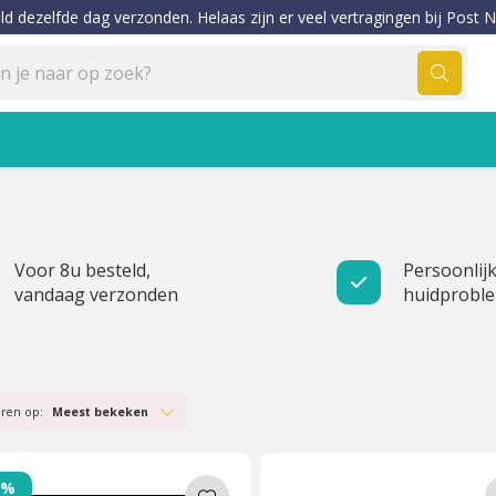
ld dezelfde dag verzonden. Helaas zijn er veel vertragingen bij Post N
Voor 8u besteld,
Persoonlijk
vandaag verzonden
huidprobl
eren op:
Meest bekeken
0%