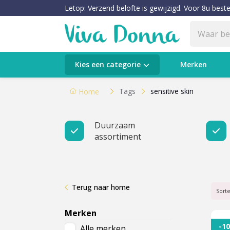
Letop: Verzend belofte is gewijzigd. Voor 8u beste
Categorieën
Kies een categorie
Merken
Verzorging
Tags
sensitive skin
Home
Make-up
Duurzaam
assortiment
Huidtypes & Huidcondities
Baby & Kids
Terug naar home
Voeding & Gezondheid
Sort
Merken
Sale
-1
Alle merken