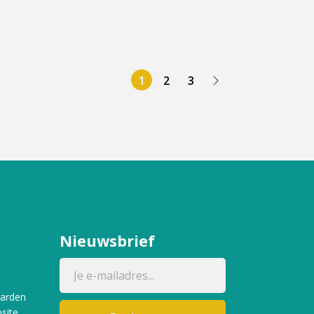
1
2
3
Nieuwsbrief
aarden
site