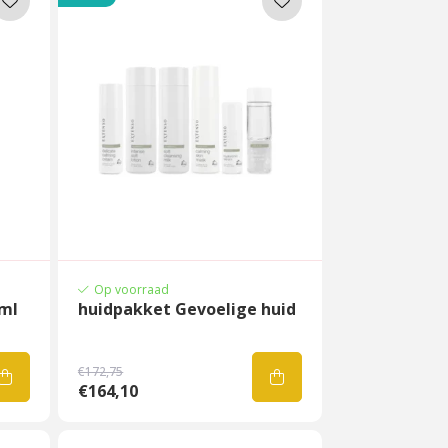
Op voorraad
0ml
huidpakket Gevoelige huid
€172,75
€164,10