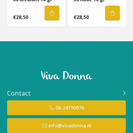
€28,50
€28,50
Contact
06-24190976
info@vivadonna.nl