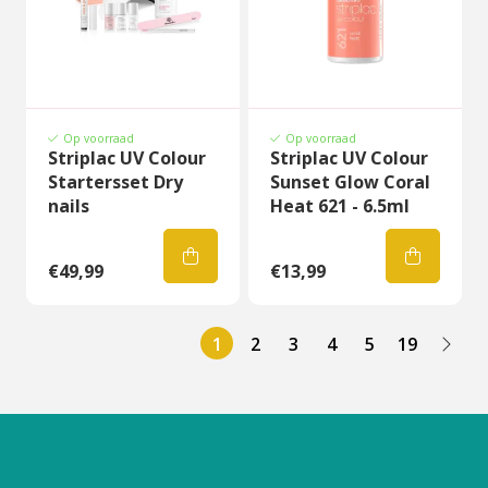
Op voorraad
Op voorraad
Striplac UV Colour
Striplac UV Colour
Startersset Dry
Sunset Glow Coral
nails
Heat 621 - 6.5ml
€49,99
€13,99
1
2
3
4
5
19