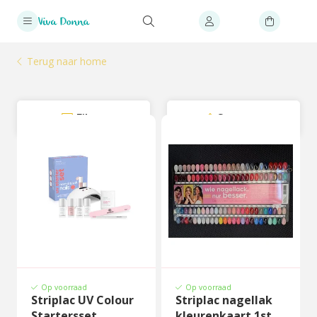
Terug naar home
Filter
Sorteer
Op voorraad
Op voorraad
Striplac UV Colour
Striplac nagellak
Startersset
kleurenkaart 1st