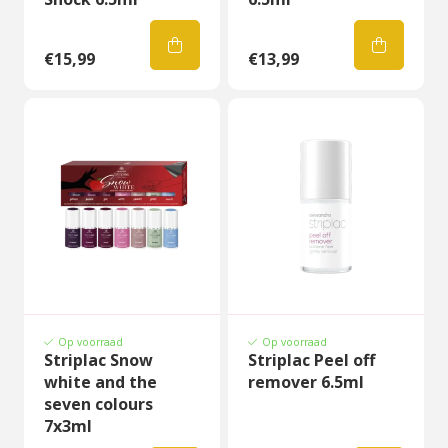
€15,99
€13,99
Op voorraad
Op voorraad
Striplac Snow
Striplac Peel off
white and the
remover 6.5ml
seven colours
7x3ml