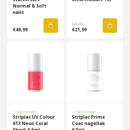
Normal & Soft
nails
€26,99
€49,99
€21,99
Op voorraad
Op voorraad
Striplac UV Colour
Striplac Prime
613 Neon Coral
Coat nagellak
Shock 6.5ml
6.5ml