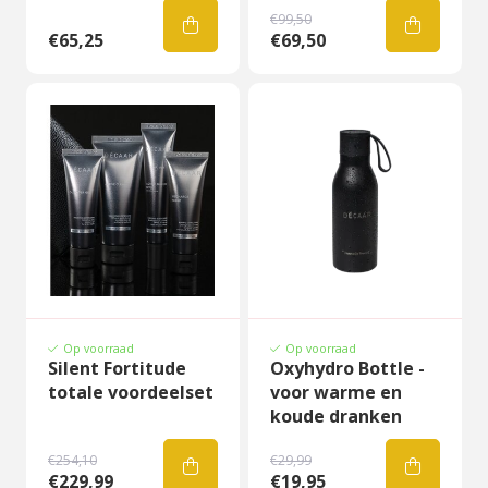
€99,50
€65,25
€69,50
Op voorraad
Op voorraad
Silent Fortitude
Oxyhydro Bottle -
totale voordeelset
voor warme en
koude dranken
€254,10
€29,99
€229,99
€19,95