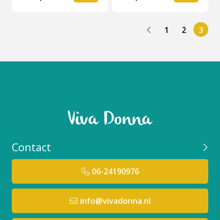
1
2
3
Contact
06-24190976
info@vivadonna.nl