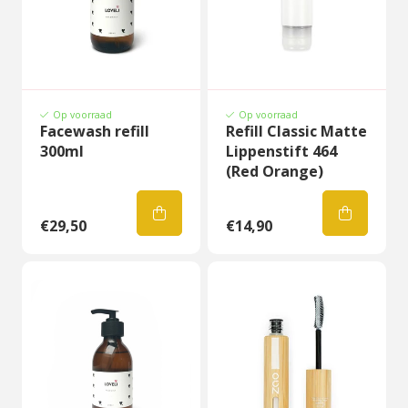
Op voorraad
Op voorraad
Facewash refill
Refill Classic Matte
300ml
Lippenstift 464
(Red Orange)
€29,50
€14,90