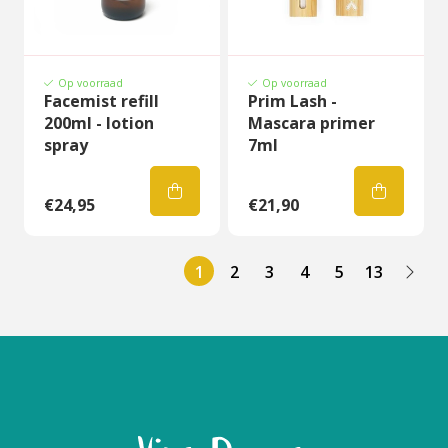
Op voorraad
Op voorraad
Facemist refill
Prim Lash -
200ml - lotion
Mascara primer
spray
7ml
€24,95
€21,90
1
2
3
4
5
13