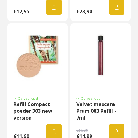
€12,95
€23,90
Op voorraad
Op voorraad
Refill Compact
Velvet mascara
poeder 303 new
Prum 083 Refill -
version
7ml
€16,99
€11,90
€14,99