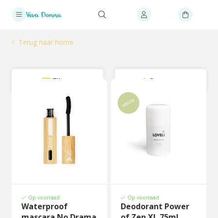
Terug naar home
Filter
Sorteer
Op voorraad
Op voorraad
Waterproof
Deodorant Power
mascara No Drama
of Zen XL 75ml