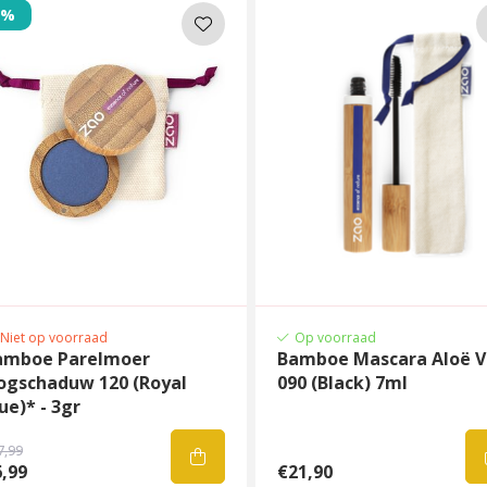
1%
Niet op voorraad
Op voorraad
amboe Parelmoer
Bamboe Mascara Aloë V
ogschaduw 120 (Royal
090 (Black) 7ml
ue)* - 3gr
7,99
,99
€21,90