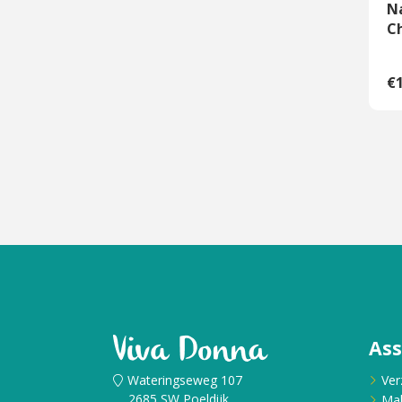
Na
C
€1
As
Wateringseweg 107
Ver
2685 SW Poeldijk
Ma