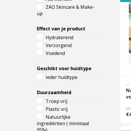
ZAO Skincare & Make-
Cadeau
up
Travel size producten
Effect van je product
Nieuwe Striplac 2025
Hydraterend
Verzorgend
Schrijf je nu in voor Beauty News
Voedend
Geschikt voor huidtype
Ieder huidtype
N
Duurzaamheid
vo
Troep vrij
Plastic vrij
€5
€4
Natuurlijke
ingrediënten ( minimaal
95%)