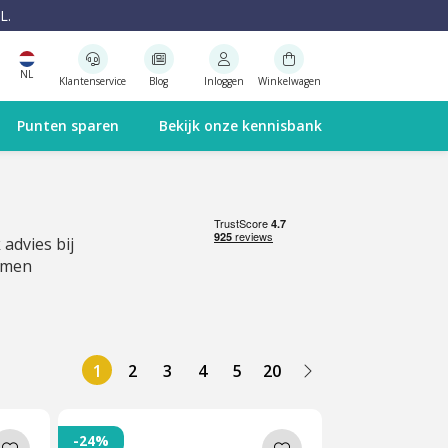
L.
NL
Klantenservice
Blog
Inloggen
Winkelwagen
Punten sparen
Bekijk onze kennisbank
 advies bij
emen
1
2
3
4
5
20
-24%