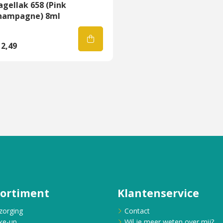
gellak 658 (Pink
hampagne) 8ml
2,49
sortiment
Klantenservice
zorging
Contact
ke-up
Wil je meer weten over mij?