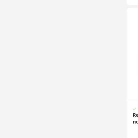
Zilver
Grijs
Oranje
Re
n