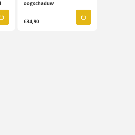
l
oogschaduw
€34,90