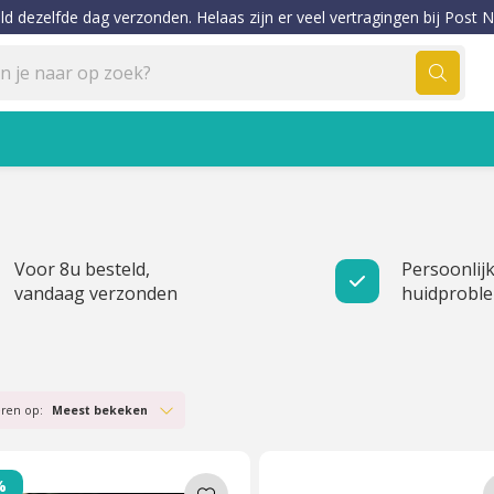
ld dezelfde dag verzonden. Helaas zijn er veel vertragingen bij Post N
Voor 8u besteld,
Persoonlijk
vandaag verzonden
huidprobl
eren op:
Meest bekeken
%