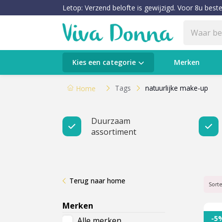
Letop: Verzend belofte is gewijzigd. Voor 8u beste
Categorieën
Kies een categorie
Merken
Verzorging
Tags
natuurlijke make-up
Home
Make-up
Duurzaam
assortiment
Huidtypes & Huidcondities
Baby & Kids
Terug naar home
Voeding & Gezondheid
Sort
Merken
Sale
-5
Alle merken