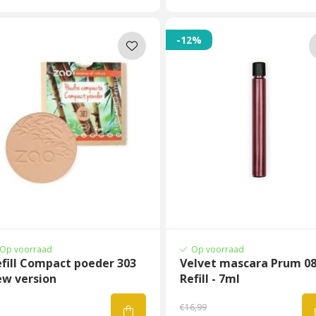
-12%
Op voorraad
Op voorraad
fill Compact poeder 303
Velvet mascara Prum 0
ew version
Refill - 7ml
€16,99