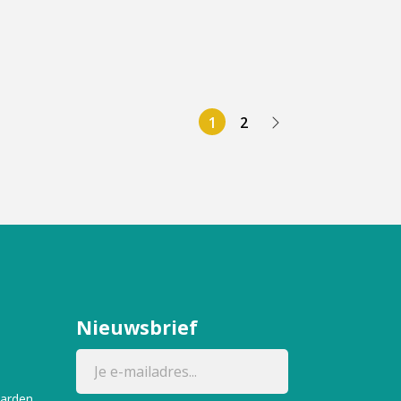
1
2
Nieuwsbrief
aarden