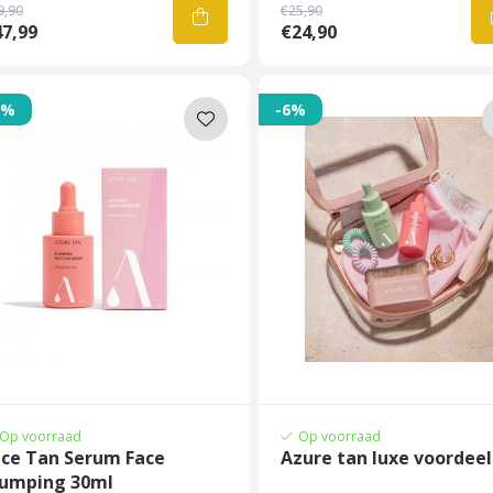
9,90
€25,90
7,99
€24,90
4%
-6%
Op voorraad
Op voorraad
ace Tan Serum Face
Azure tan luxe voordeel
lumping 30ml