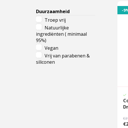
Doffe huid
Ieder huidtype
-9
Duurzaamheid
Troep vrij
Natuurlijke
ingrediënten ( minimaal
95%)
Vegan
Vrij van parabenen &
siliconen
C
D
€3
€2