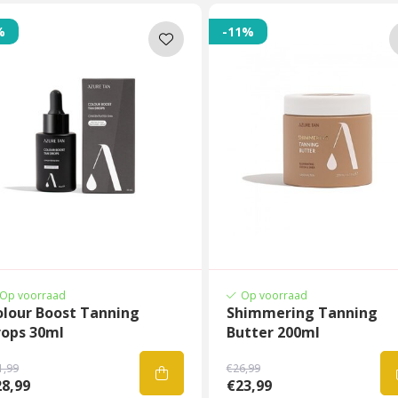
%
-11%
Op voorraad
Op voorraad
olour Boost Tanning
Shimmering Tanning
rops 30ml
Butter 200ml
1,99
€26,99
8,99
€23,99