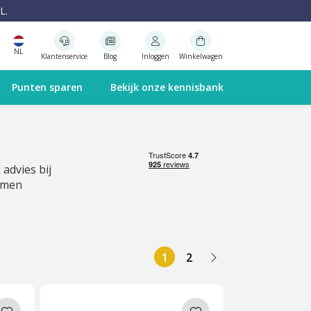
L.
NL
Klantenservice
Blog
Inloggen
Winkelwagen
Punten sparen
Bekijk onze kennisbank
 advies bij
emen
1
2