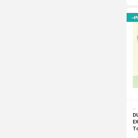
-4
D
E
T