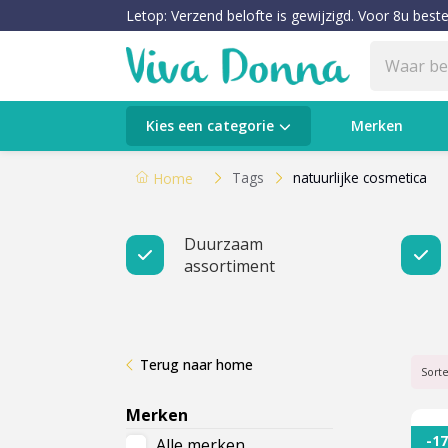
Letop: Verzend belofte is gewijzigd. Voor 8u beste
Categorieën
Kies een categorie
Merken
Verzorging
Tags
natuurlijke cosmetica
Home
Make-up
Duurzaam
assortiment
Huidtypes & Huidcondities
Baby & Kids
Terug naar home
Voeding & Gezondheid
Sort
Merken
Sale
-1
Alle merken