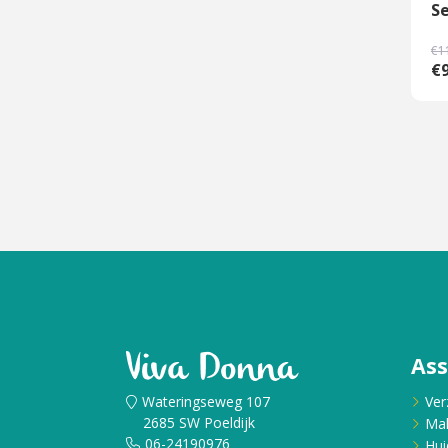
S
€1
€9
As
Wateringseweg 107
Ver
2685 SW Poeldijk
Ma
06-24190976
Hui