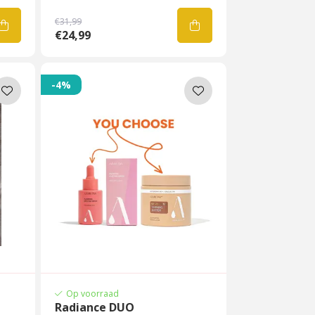
€31,99
€24,99
-4%
Op voorraad
Radiance DUO