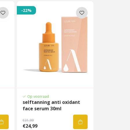
-22%
Op voorraad
selftanning anti oxidant
face serum 30ml
€31,99
€24,99