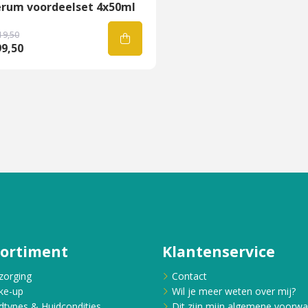
erum voordeelset 4x50ml
19,50
9,50
sortiment
Klantenservice
zorging
Contact
ke-up
Wil je meer weten over mij?
dtypes & Huidcondities
Dit zijn mijn algemene voorw