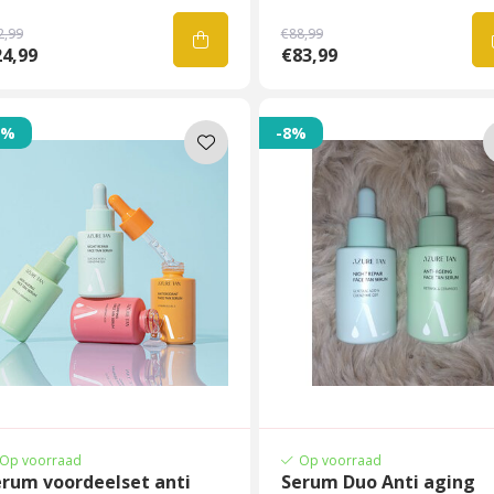
2,99
€88,99
4,99
€83,99
7%
-8%
Op voorraad
Op voorraad
erum voordeelset anti
Serum Duo Anti aging