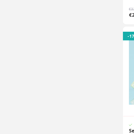
€3
€2
-1
S