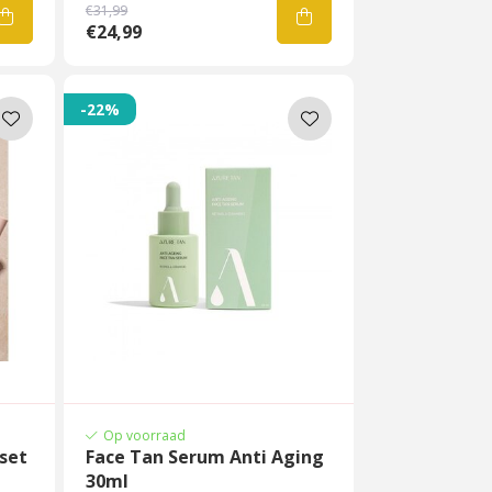
€31,99
€24,99
-22%
Op voorraad
set
Face Tan Serum Anti Aging
30ml