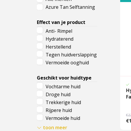
Azure Tan Selftanning
Cadeau
Travel size producten
Effect van je product
Anti- Rimpel
Nieuwe Striplac 2025
Hydraterend
Herstellend
Schrijf je nu in voor Beauty News
Tegen huidverslapping
Vermoeide ooghuid
Geschikt voor huidtype
Vochtarme huid
H
Droge huid
Fa
Trekkerige huid
Rijpere huid
€2
Vermoeide huid
€1
Stralende huid
toon meer