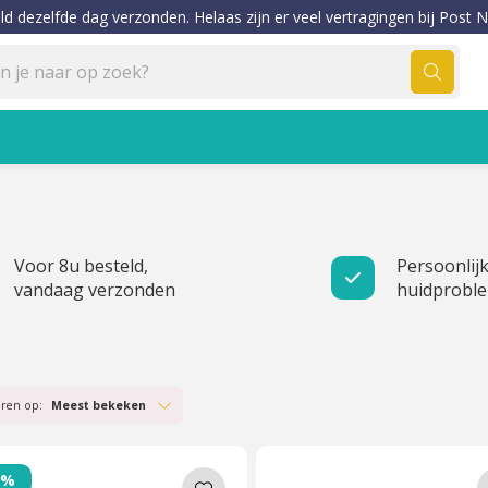
ld dezelfde dag verzonden. Helaas zijn er veel vertragingen bij Post N
Voor 8u besteld,
Persoonlijk
vandaag verzonden
huidprobl
eren op:
Meest bekeken
7%