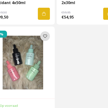
xidant 4x50ml
2x30ml
19,50
€59,95
9,50
€54,95
7%
Op voorraad