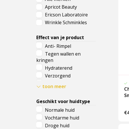
Apricot Beauty
Cadeau
Ericson Laboratoire
Travel size producten
Wrinkle Schminkles
Nieuwe Striplac 2025
Effect van je product
Anti- Rimpel
Schrijf je nu in voor Beauty News
Tegen wallen en
kringen
Hydraterend
Verzorgend
Herstellend
toon meer
C
Verhelderend
Sm
Kalmerend
Geschikt voor huidtype
Zuiverend
Normale huid
€4
Voedend
Vochtarme huid
Met SPF
Droge huid