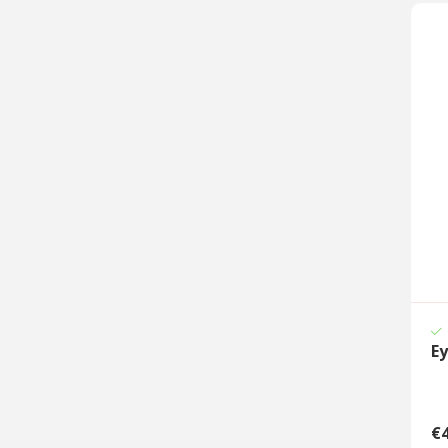
Ey
€4