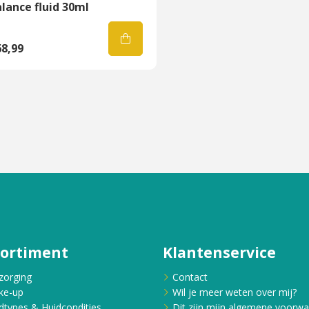
lance fluid 30ml
8,99
sortiment
Klantenservice
zorging
Contact
ke-up
Wil je meer weten over mij?
dtypes & Huidcondities
Dit zijn mijn algemene voorw