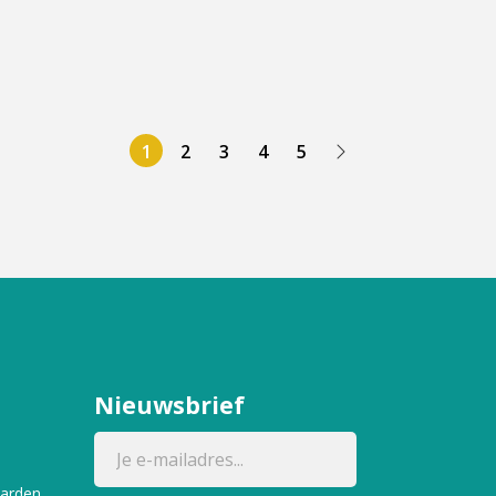
1
2
3
4
5
Nieuwsbrief
aarden