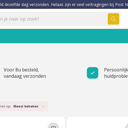
ld dezelfde dag verzonden. Helaas zijn er veel vertragingen bij Post N
Voor 8u besteld,
Persoonlijk
vandaag verzonden
huidprobl
eren op:
Meest bekeken