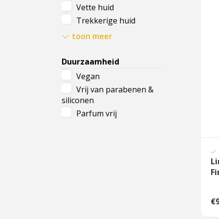
Tegen huidverslapping
Vette huid
Tegen pigmentvlekken
Trekkerige huid
Tegen puistjes
Onzuivere huid
toon meer
Vermoeide ooghuid
Rijpere huid
Gezwollen oogleden
Gevoelige huid
Duurzaamheid
Vermoeide huid
Vegan
Stralende huid
Vrij van parabenen &
Doffe huid
siliconen
Ieder huidtype
Parfum vrij
Li
F
€9