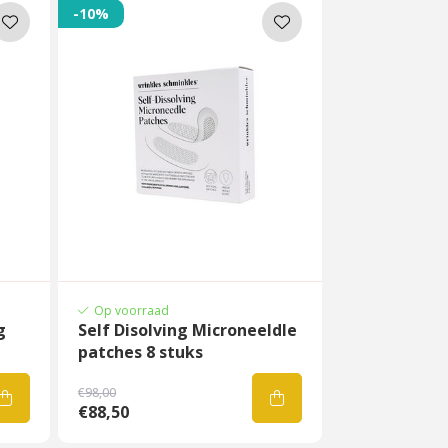
-10%
Op voorraad
g
Self Disolving Microneeldle
patches 8 stuks
€98,00
€88,50