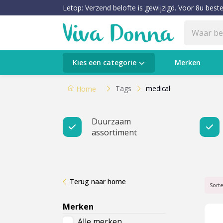
Letop: Verzend belofte is gewijzigd. Voor 8u beste
Categorieën
Kies een categorie
Merken
Verzorging
Tags
medical
Home
Make-up
Duurzaam
assortiment
Huidtypes & Huidcondities
Baby & Kids
Terug naar home
Voeding & Gezondheid
Sort
Merken
Sale
Alle merken