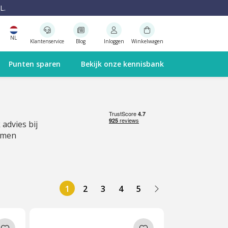
L.
NL
Klantenservice
Blog
Inloggen
Winkelwagen
Punten sparen
Bekijk onze kennisbank
 advies bij
emen
1
2
3
4
5