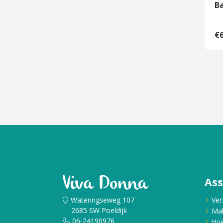
Ba
€6
As
Wateringseweg 107
Ver
2685 SW Poeldijk
Ma
06-24190976
Hui