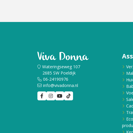
As
Wateringseweg 107
Ver
2685 SW Poeldijk
Ma
06-24190976
Hui
info@vivadonna.nl
Bab
Voe
Sal
Ca
Tra
Eco
produ
Ken