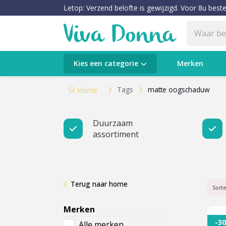
Letop: Verzend belofte is gewijzigd. Voor 8u beste
Categorieën
Kies een categorie
Merken
Verzorging
Tags
matte oogschaduw
Home
Make-up
Duurzaam
assortiment
Huidtypes & Huidcondities
Baby & Kids
Terug naar home
Voeding & Gezondheid
Sort
Merken
Sale
-3
Alle merken