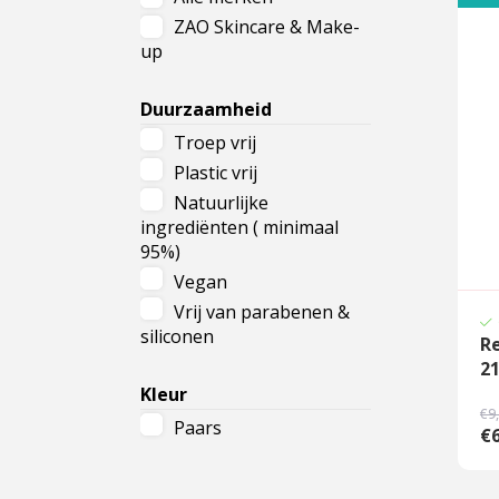
ZAO Skincare & Make-
Cadeau
up
Travel size producten
Duurzaamheid
Nieuwe Striplac 2025
Troep vrij
Plastic vrij
Schrijf je nu in voor Beauty News
Natuurlijke
ingrediënten ( minimaal
95%)
Vegan
Vrij van parabenen &
siliconen
R
21
Kleur
€9
Paars
€6