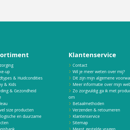
sortiment
Klantenservice
zorging
Contact
ke-up
Wil je meer weten over mij?
dtypes & Huidcondities
Dit zijn mijn algemene voorw
y & Kids
Meer informatie over mijn web
ding & Gezondheid
Zo zorgvuldig ga ik met produ
e
om
deau
Betaalmethoden
vel size producten
Verzenden & retourneren
logische en duurzame
Klantenservice
cten
Sitemap
nisbank
Meest gestelde vragen