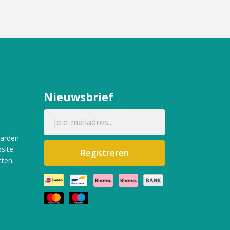
Nieuwsbrief
aarden
site
Registreren
cten