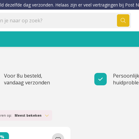
ld dezelfde dag verzonden. Helaas zijn er veel vertragingen bij Post N
Voor 8u besteld,
Persoonlijk
vandaag verzonden
huidprobl
eren op:
Meest bekeken
0%