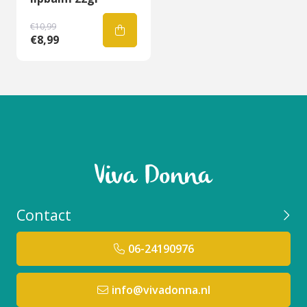
€10,99
€8,99
Contact
06-24190976
info@vivadonna.nl