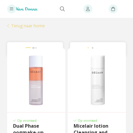
Terug naar home
Filter
Sorteer
Op voorraad
Op voorraad
Dual Phase
Micelair lotion
oogmake-up
Cleansing and