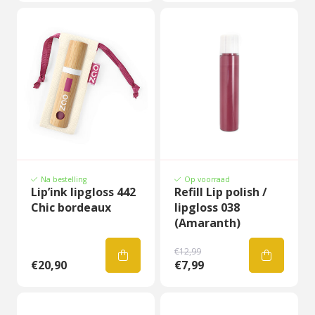
Na bestelling
Op voorraad
Lip’ink lipgloss 442
Refill Lip polish /
Chic bordeaux
lipgloss 038
(Amaranth)
€12,99
€20,90
€7,99