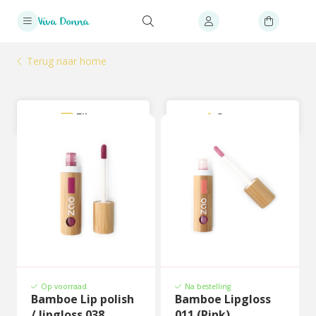
Terug naar home
Filter
Sorteer
Op voorraad
Na bestelling
Bamboe Lip polish
Bamboe Lipgloss
/ lipgloss 038
011 (Pink)