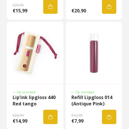
€20,99
€15,99
€20,90
Op voorraad
Op voorraad
Lip’ink lipgloss 440
Refill Lipgloss 014
Red tango
(Antique Pink)
€20,99
€12,99
€14,99
€7,99