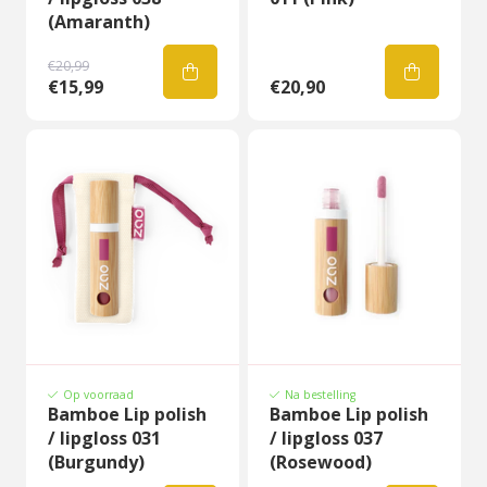
(Amaranth)
€20,99
€15,99
€20,90
Op voorraad
Na bestelling
Bamboe Lip polish
Bamboe Lip polish
/ lipgloss 031
/ lipgloss 037
(Burgundy)
(Rosewood)