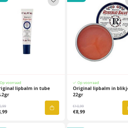
Op voorraad
Op voorraad
iginal lipbalm in tube
Original lipbalm in blikj
.2gr
22gr
0,99
€10,99
,99
€8,99