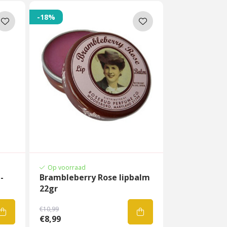
-18%
Op voorraad
-
Brambleberry Rose lipbalm
22gr
€10,99
€8,99