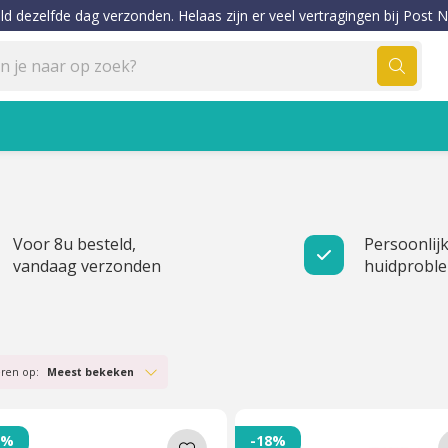
ld dezelfde dag verzonden. Helaas zijn er veel vertragingen bij Post N
Voor 8u besteld,
Persoonlijk
vandaag verzonden
huidprobl
eren op:
Meest bekeken
8%
-18%