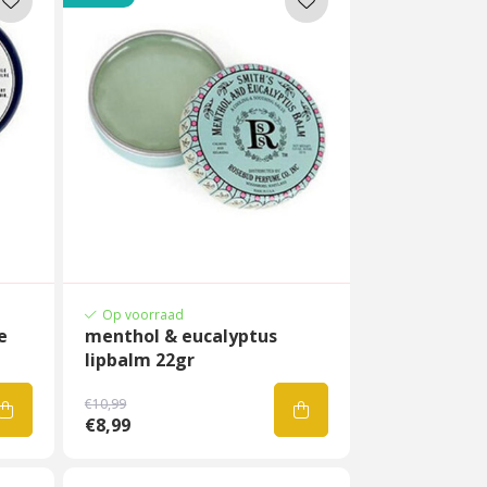
Op voorraad
e
menthol & eucalyptus
lipbalm 22gr
€10,99
€8,99