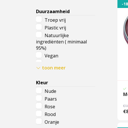
-1
Duurzaamheid
Troep vrij
Plastic vrij
Natuurlijke
ingrediënten ( minimaal
95%)
Vegan
Vrij van parabenen &
toon meer
siliconen
Natuurlijke zonnefilter
Kleur
Nude
M
Paars
Rose
€1
€8
Rood
Oranje