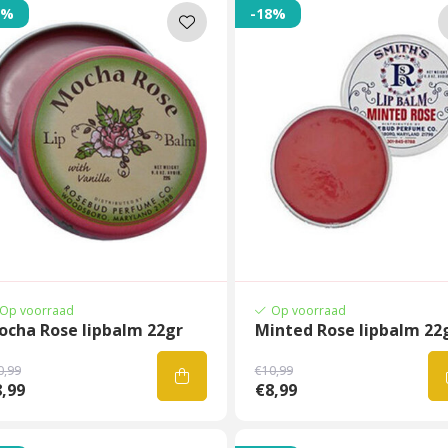
8%
-18%
Op voorraad
Op voorraad
ocha Rose lipbalm 22gr
Minted Rose lipbalm 22
0,99
€10,99
,99
€8,99