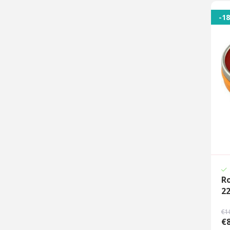
-1
R
2
€1
€8