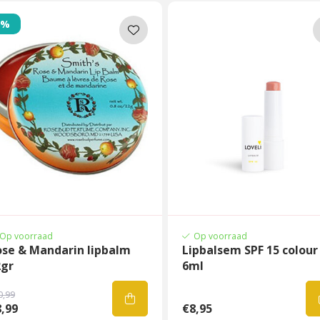
8%
Op voorraad
Op voorraad
ose & Mandarin lipbalm
Lipbalsem SPF 15 colour 
2gr
6ml
0,99
,99
€8,95