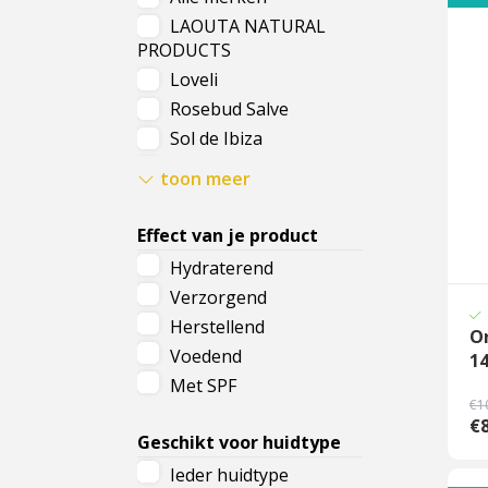
LAOUTA NATURAL
Cadeau
PRODUCTS
Loveli
Travel size producten
Rosebud Salve
Nieuwe Striplac 2025
Sol de Ibiza
ZAO Skincare & Make-
toon meer
Schrijf je nu in voor Beauty News
up
Effect van je product
Hydraterend
Verzorgend
Herstellend
Or
Voedend
14
Met SPF
€1
€8
Geschikt voor huidtype
Ieder huidtype