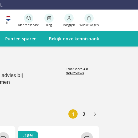
L.
NL
Klantenservice
Blog
Inloggen
Winkelwagen
Punten sparen
Bekijk onze kennisbank
 advies bij
emen
1
2
-18%