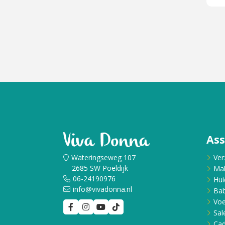
As
Wateringseweg 107
Ver
2685 SW Poeldijk
Ma
06-24190976
Hui
info@vivadonna.nl
Bab
Voe
Sal
Ca