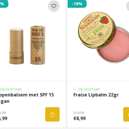
0%
-18%
Op voorraad
Op voorraad
ippenbalsem met SPF 15
Fraise Lipbalm 22gr
egan
3,99
€10,99
,99
€8,99