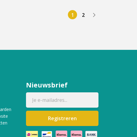
1
2
Nieuwsbrief
aarden
site
Registreren
cten