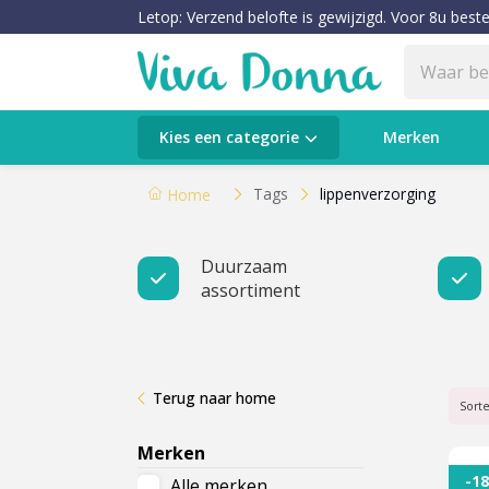
Letop: Verzend belofte is gewijzigd. Voor 8u beste
Categorieën
Kies een categorie
Merken
Verzorging
Tags
lippenverzorging
Home
Make-up
Duurzaam
assortiment
Huidtypes & Huidcondities
Baby & Kids
Terug naar home
Voeding & Gezondheid
Sort
Merken
Sale
-1
Alle merken