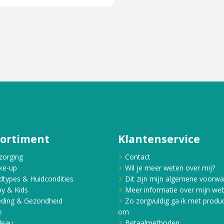
sortiment
Klantenservice
zorging
Contact
ke-up
Wil je meer weten over mij?
dtypes & Huidcondities
Dit zijn mijn algemene voorw
y & Kids
Meer informatie over mijn web
ding & Gezondheid
Zo zorgvuldig ga ik met produ
e
om
deau
Betaalmethoden