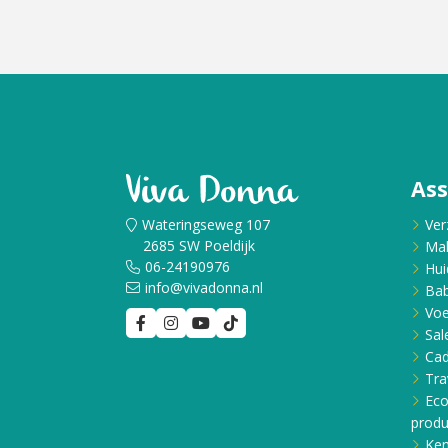
As
Wateringseweg 107
Ver
2685 SW Poeldijk
Ma
06-24190976
Hui
info@vivadonna.nl
Bab
Voe
Sal
Ca
Tra
Eco
produ
Ken