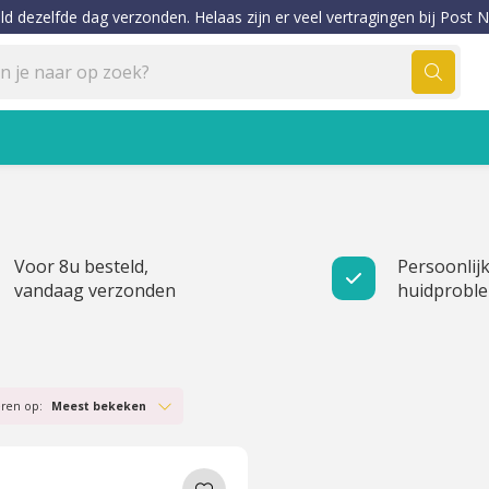
ld dezelfde dag verzonden. Helaas zijn er veel vertragingen bij Post N
Voor 8u besteld,
Persoonlijk
vandaag verzonden
huidprobl
eren op:
Meest bekeken