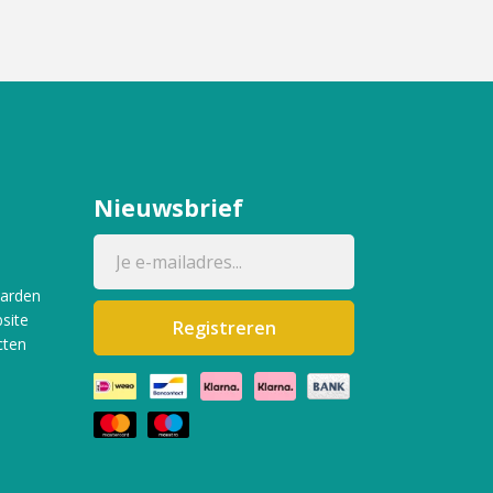
Nieuwsbrief
aarden
site
Registreren
cten