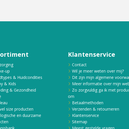
sortiment
Klantenservice
zorging
Contact
ke-up
Wil je meer weten over mij?
dtypes & Huidcondities
Dit zijn mijn algemene voorw
y & Kids
Meer informatie over mijn web
ding & Gezondheid
Zo zorgvuldig ga ik met produ
e
om
deau
Betaalmethoden
vel size producten
Verzenden & retourneren
logische en duurzame
Klantenservice
cten
Sitemap
nisbank
Meest gestelde vragen