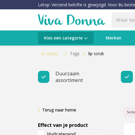
Letop: Verzend belofte is gewijzigd. Voor 8u beste
Categorieën
Kies een categorie
Merken
Verzorging
Tags
lip scrub
Home
Make-up
Duurzaam
assortiment
Huidtypes & Huidcondities
Baby & Kids
Terug naar home
Voeding & Gezondheid
Sort
Effect van je product
Sale
Hydraterend