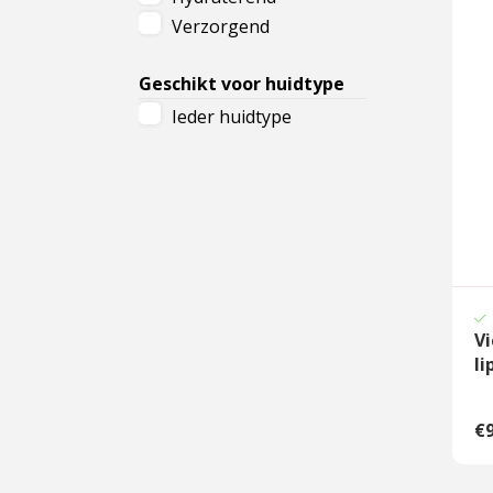
Verzorgend
Cadeau
Travel size producten
Geschikt voor huidtype
Ieder huidtype
Nieuwe Striplac 2025
Schrijf je nu in voor Beauty News
Vi
li
€9