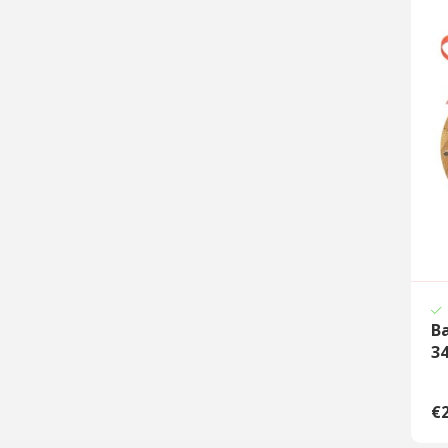
B
3
€2