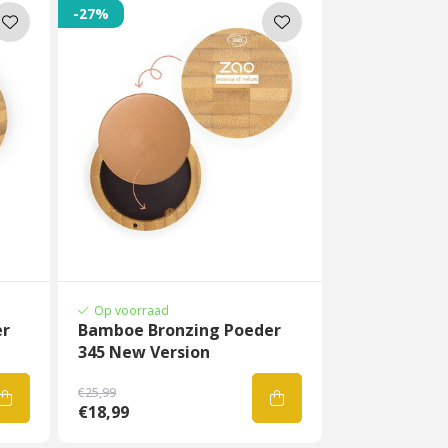
-27%
Op voorraad
er
Bamboe Bronzing Poeder
345 New Version
€25,99
€18,99