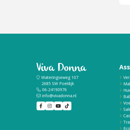
As
Wateringseweg 107
Ver
2685 SW Poeldijk
Ma
06-24190976
Hui
info@vivadonna.nl
Bab
Voe
Sal
Ca
Tra
Eco