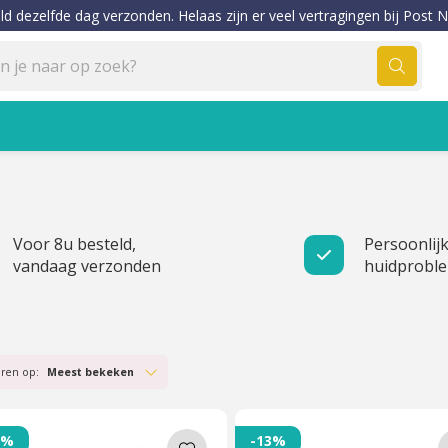
ld dezelfde dag verzonden. Helaas zijn er veel vertragingen bij Post N
Voor 8u besteld,
Persoonlijk
vandaag verzonden
huidprobl
eren op:
Meest bekeken
1%
-13%