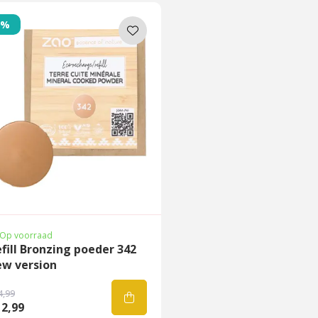
3%
Op voorraad
fill Bronzing poeder 342
ew version
4,99
2,99