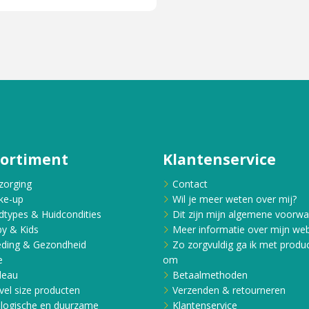
sortiment
Klantenservice
zorging
Contact
ke-up
Wil je meer weten over mij?
dtypes & Huidcondities
Dit zijn mijn algemene voorw
y & Kids
Meer informatie over mijn web
ding & Gezondheid
Zo zorgvuldig ga ik met produ
e
om
deau
Betaalmethoden
vel size producten
Verzenden & retourneren
logische en duurzame
Klantenservice