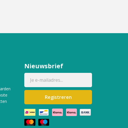
Nieuwsbrief
aarden
site
Registreren
cten