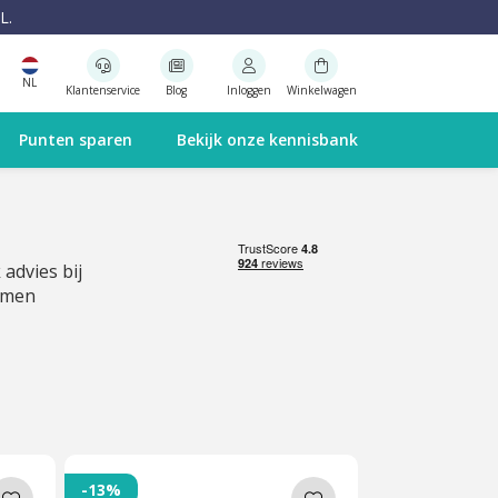
L.
NL
Klantenservice
Blog
Inloggen
Winkelwagen
Punten sparen
Bekijk onze kennisbank
 advies bij
emen
-13%