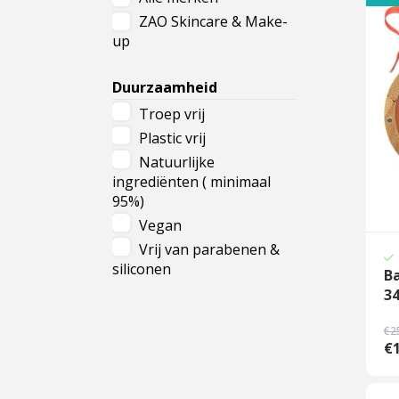
ZAO Skincare & Make-
Cadeau
up
Travel size producten
Duurzaamheid
Nieuwe Striplac 2025
Troep vrij
Plastic vrij
Schrijf je nu in voor Beauty News
Natuurlijke
ingrediënten ( minimaal
95%)
Vegan
Vrij van parabenen &
siliconen
B
34
€2
€1