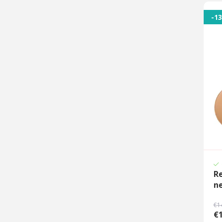
-1
Re
n
€1
€1