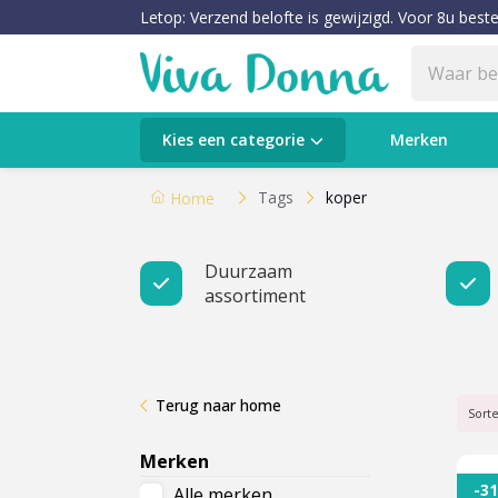
Letop: Verzend belofte is gewijzigd. Voor 8u beste
Categorieën
Kies een categorie
Merken
Verzorging
Tags
koper
Home
Make-up
Duurzaam
assortiment
Huidtypes & Huidcondities
Baby & Kids
Terug naar home
Voeding & Gezondheid
Sort
Merken
Sale
-3
Alle merken