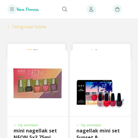
Terug naar home
Filter
Sorteer
Op voorraad
Op voorraad
mini nagellak set
nagellak mini set
NEON 5x3.75ml
Sunset &