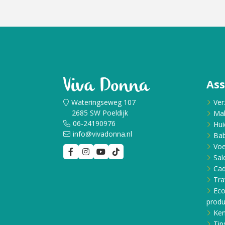
Cadeau
Travel size producten
Nieuwe Striplac 2025
As
Schrijf je nu in voor Beauty News
Wateringseweg 107
Ver
2685 SW Poeldijk
Ma
06-24190976
Hui
info@vivadonna.nl
Bab
Voe
Sal
Ca
Tra
Eco
produ
Ken
Tip