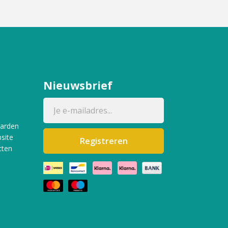
Nieuwsbrief
aarden
site
Registreren
cten