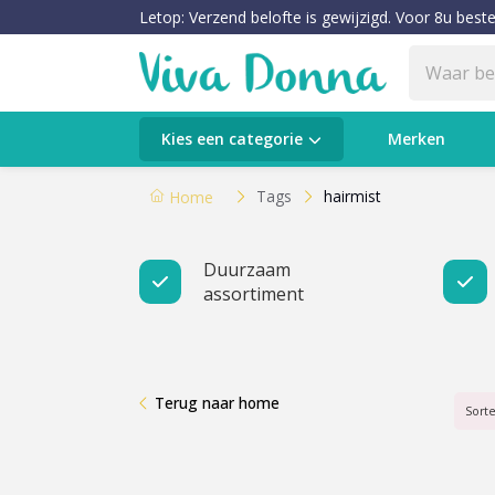
Letop: Verzend belofte is gewijzigd. Voor 8u beste
Categorieën
Kies een categorie
Merken
Verzorging
Tags
hairmist
Home
Make-up
Duurzaam
assortiment
Huidtypes & Huidcondities
Baby & Kids
Terug naar home
Voeding & Gezondheid
Sort
Sale