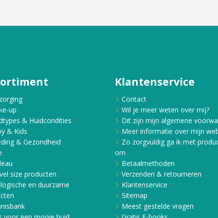
sortiment
Klantenservice
zorging
Contact
ke-up
Wil je meer weten over mij?
dtypes & Huidcondities
Dit zijn mijn algemene voorw
y & Kids
Meer informatie over mijn web
ding & Gezondheid
Zo zorgvuldig ga ik met produ
e
om
deau
Betaalmethoden
vel size producten
Verzenden & retourneren
logische en duurzame
Klantenservice
cten
Sitemap
nisbank
Meest gestelde vragen
s voor een mooie huid
Gratis E-books