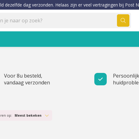
ld dezelfde dag verzonden. Helaas zijn er veel vertragingen bij Post N
Voor 8u besteld,
Persoonlijk
vandaag verzonden
huidprobl
eren op:
Meest bekeken