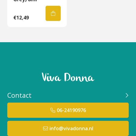
€12,49
Contact
06-24190976
info@vivadonna.nl