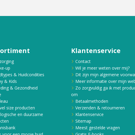
sortiment
Klantenservice
zorging
Contact
ke-up
Wil je meer weten over mij?
dtypes & Huidcondities
Dit zijn mijn algemene voorw
y & Kids
Meer informatie over mijn web
ding & Gezondheid
Zo zorgvuldig ga ik met produ
e
om
deau
Betaalmethoden
vel size producten
Verzenden & retourneren
logische en duurzame
Klantenservice
cten
Sitemap
nisbank
Meest gestelde vragen
s voor een mooie huid
Gratis E-books