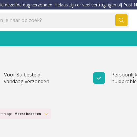
ld dezelfde dag verzonden. Helaas zijn er veel vertragingen bij Post N
Voor 8u besteld,
Persoonlijk
vandaag verzonden
huidprobl
eren op:
Meest bekeken