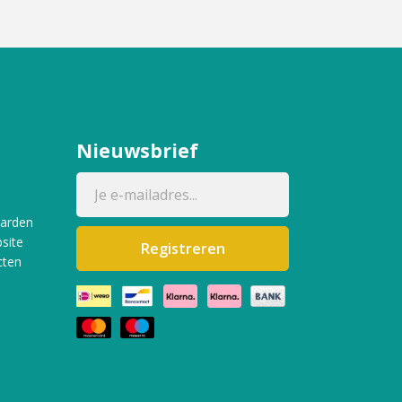
Nieuwsbrief
aarden
site
Registreren
cten