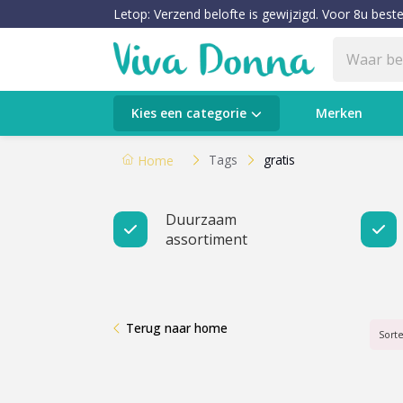
Letop: Verzend belofte is gewijzigd. Voor 8u beste
Categorieën
Kies een categorie
Merken
Verzorging
Tags
gratis
Home
Make-up
Duurzaam
assortiment
Huidtypes & Huidcondities
Baby & Kids
Terug naar home
Voeding & Gezondheid
Sort
Sale