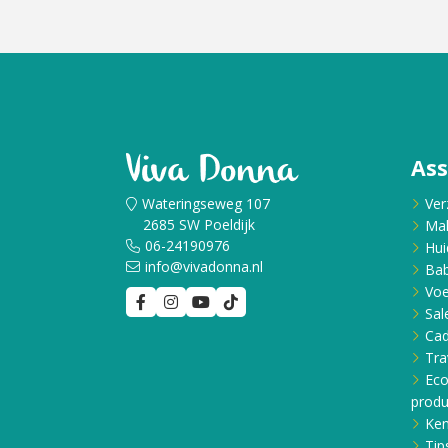
Cadeau
Travel size producten
Nieuwe Striplac 2025
As
Schrijf je nu in voor Beauty News
Wateringseweg 107
Ver
2685 SW Poeldijk
Ma
06-24190976
Hui
info@vivadonna.nl
Bab
Voe
Sal
Ca
Tra
Eco
produ
Ken
Tip