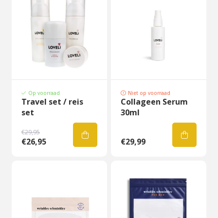
Op voorraad
Niet op voorraad
Travel set / reis
Collageen Serum
set
30ml
€29,95
€26,95
€29,99