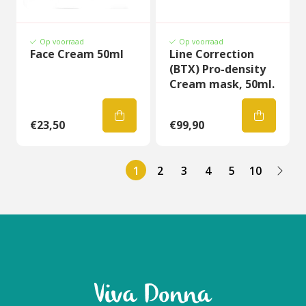
Op voorraad
Op voorraad
Face Cream 50ml
Line Correction
(BTX) Pro-density
Cream mask, 50ml.
€23,50
€99,90
1
2
3
4
5
10