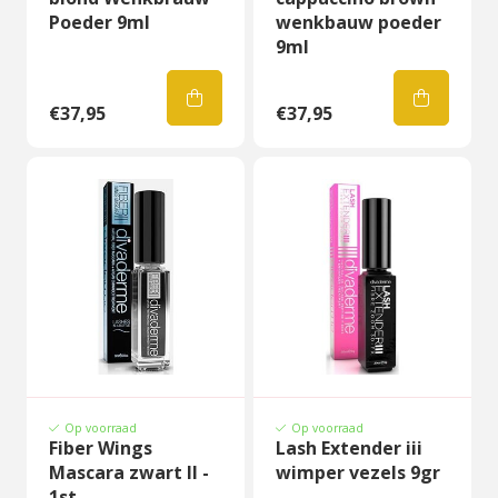
Poeder 9ml
wenkbauw poeder
9ml
€37,95
€37,95
Op voorraad
Op voorraad
Fiber Wings
Lash Extender iii
Mascara zwart II -
wimper vezels 9gr
1st