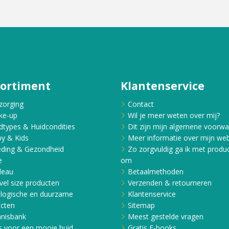
sortiment
Klantenservice
zorging
Contact
ke-up
Wil je meer weten over mij?
dtypes & Huidcondities
Dit zijn mijn algemene voorw
y & Kids
Meer informatie over mijn web
ding & Gezondheid
Zo zorgvuldig ga ik met produ
e
om
deau
Betaalmethoden
vel size producten
Verzenden & retourneren
logische en duurzame
Klantenservice
cten
Sitemap
nisbank
Meest gestelde vragen
s voor een mooie huid
Gratis E-books