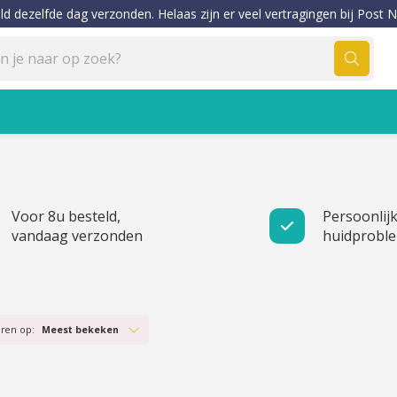
ld dezelfde dag verzonden. Helaas zijn er veel vertragingen bij Post N
Voor 8u besteld,
Persoonlijk
vandaag verzonden
huidprobl
eren op:
Meest bekeken