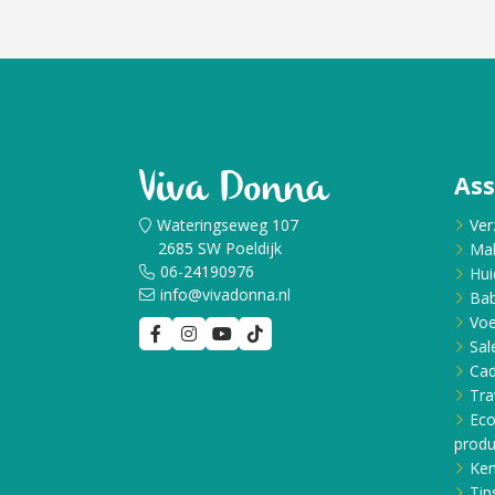
Cadeau
Travel size producten
Nieuwe Striplac 2025
As
Schrijf je nu in voor Beauty News
Wateringseweg 107
Ver
2685 SW Poeldijk
Ma
06-24190976
Hui
info@vivadonna.nl
Bab
Voe
Sal
Ca
Tra
Eco
produ
Ken
Tip