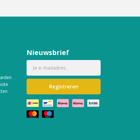
Nieuwsbrief
aarden
site
Registreren
cten