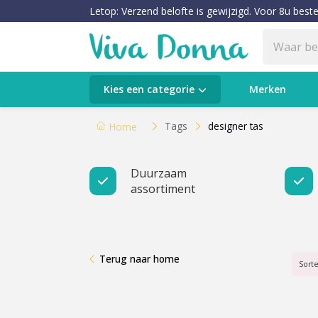
Letop: Verzend belofte is gewijzigd. Voor 8u beste
Categorieën
Kies een categorie
Merken
Verzorging
Tags
designer tas
Home
Make-up
Duurzaam
assortiment
Huidtypes & Huidcondities
Baby & Kids
Terug naar home
Voeding & Gezondheid
Sort
Sale