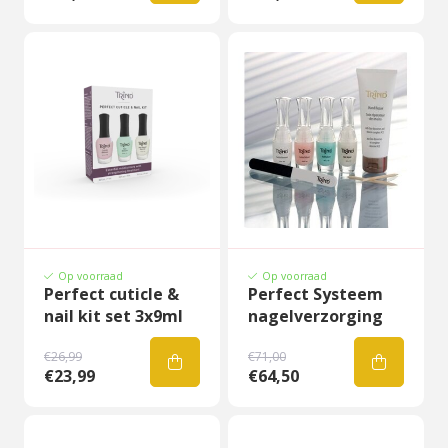
Op voorraad
Op voorraad
Perfect cuticle &
Perfect Systeem
nail kit set 3x9ml
nagelverzorging
€26,99
€71,00
€23,99
€64,50