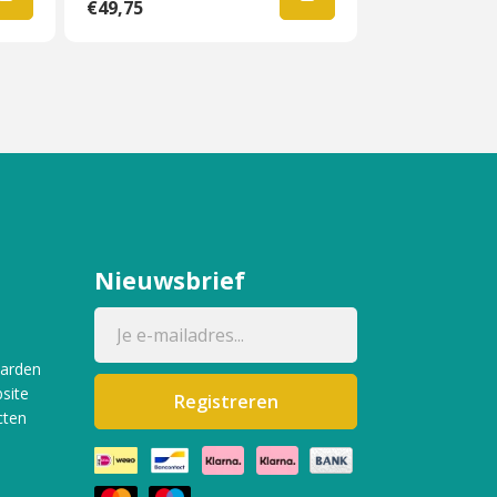
€49,75
Nieuwsbrief
aarden
site
Registreren
cten