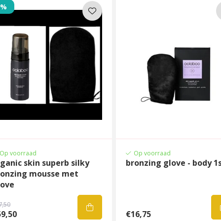
2%
Op voorraad
Op voorraad
ganic skin superb silky
bronzing glove - body 1
ronzing mousse met
love
7,50
9,50
€16,75