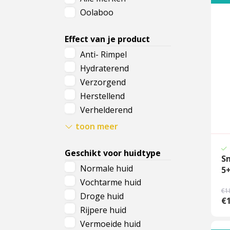
Oolaboo
Cadeau
Travel size producten
Effect van je product
Anti- Rimpel
Nieuwe Striplac 2025
Hydraterend
Verzorgend
Schrijf je nu in voor Beauty News
Herstellend
Verhelderend
Voedend
toon meer
Gezwollen oogleden
Geschikt voor huidtype
S
Normale huid
5
Vochtarme huid
€1
Droge huid
€
Rijpere huid
Vermoeide huid