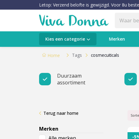
Letop: Verzend belofte is gewijzigd. Voor 8u beste
Categorieën
Kies een categorie
Merken
Verzorging
Tags
cosmecuiticals
Home
Make-up
Duurzaam
assortiment
Huidtypes & Huidcondities
Baby & Kids
Terug naar home
Voeding & Gezondheid
Sort
Merken
Sale
-5
Alle merken