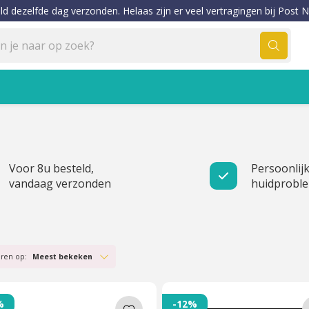
ld dezelfde dag verzonden. Helaas zijn er veel vertragingen bij Post N
Voor 8u besteld,
Persoonlijk
vandaag verzonden
huidprobl
eren op:
Meest bekeken
%
-12%