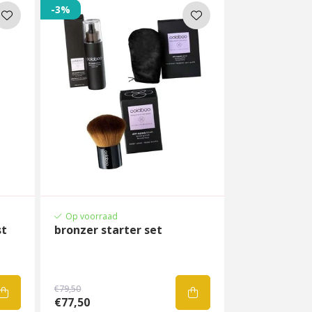
-3%
Op voorraad
st
bronzer starter set
€79,50
€77,50