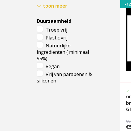
Stralende huid
-1
toon meer
Ieder huidtype
Duurzaamheid
Troep vrij
Plastic vrij
Natuurlijke
ingrediënten ( minimaal
95%)
Vegan
Vrij van parabenen &
siliconen
or
b
G
€6
€5