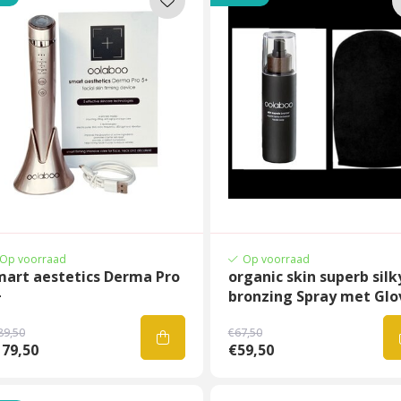
Op voorraad
Op voorraad
mart aestetics Derma Pro
organic skin superb silk
+
bronzing Spray met Glo
89,50
€67,50
179,50
€59,50