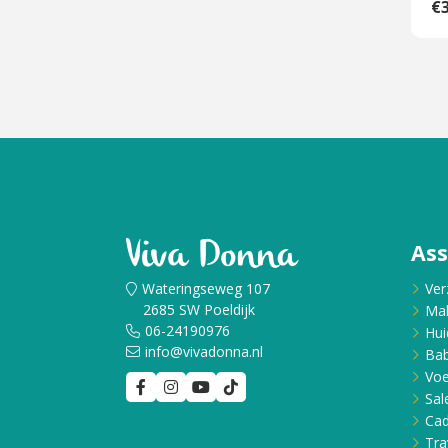
€3
As
Wateringseweg 107
Ver
2685 SW Poeldijk
Ma
06-24190976
Hui
info@vivadonna.nl
Bab
Voe
Sal
Ca
Tra