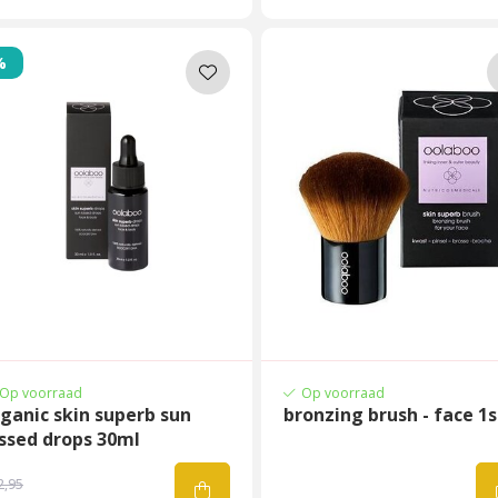
%
Op voorraad
Op voorraad
ganic skin superb sun
bronzing brush - face 1s
ssed drops 30ml
2,95