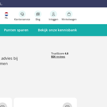
L.
NL
Klantenservice
Blog
Inloggen
Winkelwagen
Punten sparen
Bekijk onze kennisbank
 advies bij
emen