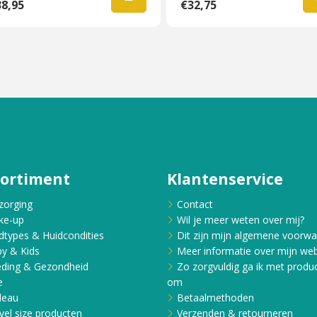
8,95
€32,75
sortiment
Klantenservice
zorging
Contact
ke-up
Wil je meer weten over mij?
dtypes & Huidcondities
Dit zijn mijn algemene voorw
y & Kids
Meer informatie over mijn web
ding & Gezondheid
Zo zorgvuldig ga ik met produ
e
om
deau
Betaalmethoden
vel size producten
Verzenden & retourneren