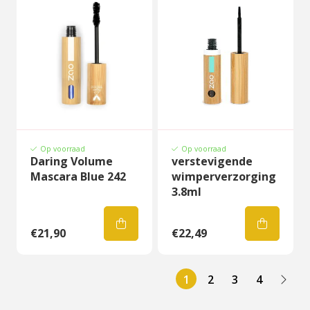
Op voorraad
Op voorraad
Daring Volume
verstevigende
Mascara Blue 242
wimperverzorging
3.8ml
€21,90
€22,49
1
2
3
4