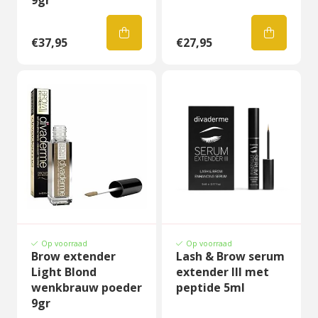
9gr
€37,95
€27,95
Op voorraad
Op voorraad
Brow extender
Lash & Brow serum
Light Blond
extender III met
wenkbrauw poeder
peptide 5ml
9gr