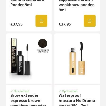
Poeder 9ml
wenkbauw poeder
9ml
€37,95
€37,95
Op voorraad
Op voorraad
Brow extender
Waterproof
espresso brown
mascara No Drama
wenkbrauwpoeder
zwart 250 - 7ml