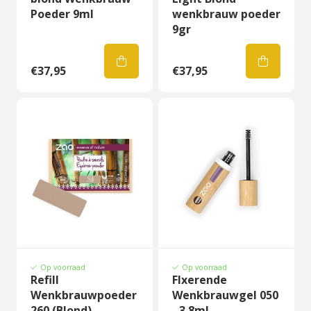
Poeder 9ml
wenkbrauw poeder
9gr
€37,95
€37,95
Op voorraad
Op voorraad
Refill
FIxerende
Wenkbrauwpoeder
Wenkbrauwgel 050
260 (Blond)
- 3.8ml