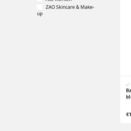
ZAO Skincare & Make-
Cadeau
up
Travel size producten
Nieuwe Striplac 2025
Schrijf je nu in voor Beauty News
B
bl
€1