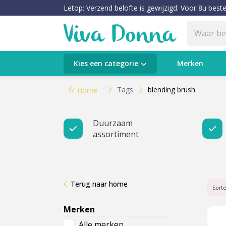
Letop: Verzend belofte is gewijzigd. Voor 8u beste
Categorieën
Kies een categorie
Merken
Verzorging
Tags
blending brush
Home
Make-up
Duurzaam
assortiment
Huidtypes & Huidcondities
Baby & Kids
Terug naar home
Voeding & Gezondheid
Sort
Merken
Sale
Alle merken