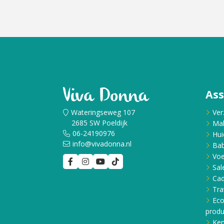
As
Wateringseweg 107
Ver
2685 SW Poeldijk
Ma
06-24190976
Hui
info@vivadonna.nl
Bab
Voe
Sal
Ca
Tra
Eco
produ
Ken