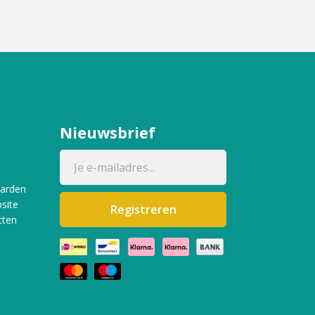
Nieuwsbrief
aarden
site
Registreren
cten