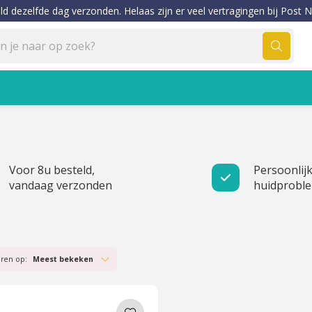
ld dezelfde dag verzonden. Helaas zijn er veel vertragingen bij Post N
Voor 8u besteld,
Persoonlijk
vandaag verzonden
huidprobl
eren op:
Meest bekeken