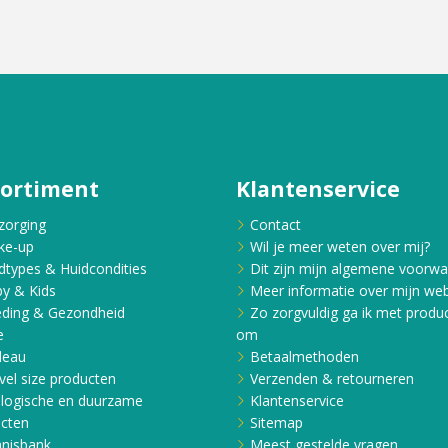
sortiment
Klantenservice
zorging
Contact
ke-up
Wil je meer weten over mij?
dtypes & Huidcondities
Dit zijn mijn algemene voorw
y & Kids
Meer informatie over mijn web
ding & Gezondheid
Zo zorgvuldig ga ik met produ
e
om
deau
Betaalmethoden
vel size producten
Verzenden & retourneren
logische en duurzame
Klantenservice
cten
Sitemap
nisbank
Meest gestelde vragen