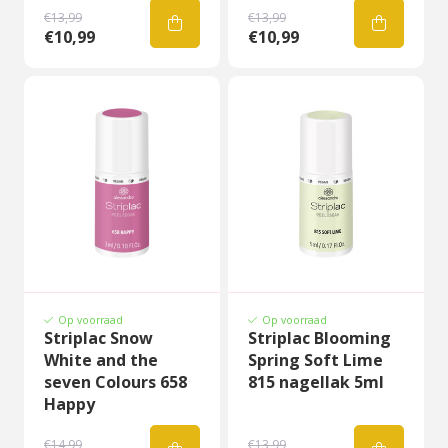
€13,99
€13,99
€10,99
€10,99
Op voorraad
Op voorraad
Striplac Snow
Striplac Blooming
White and the
Spring Soft Lime
seven Colours 658
815 nagellak 5ml
Happy
€14,99
€13,99