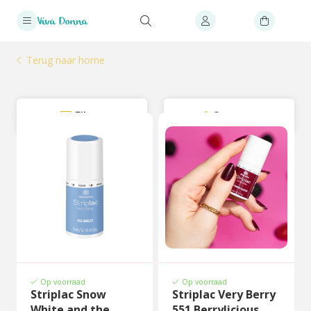
Terug naar home
Filter
Sorteer
Op voorraad
Op voorraad
Striplac Snow
Striplac Very Berry
White and the
551 Berrylicious