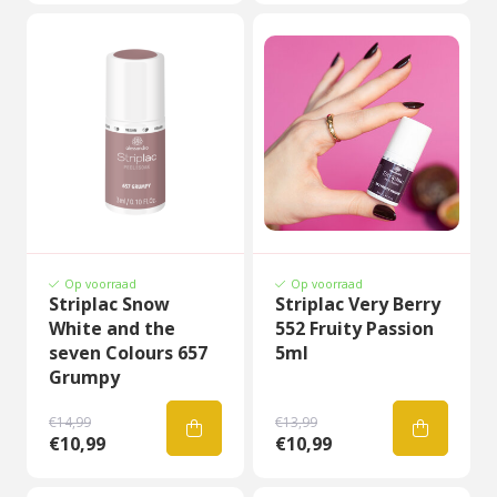
Op voorraad
Op voorraad
Striplac Snow
Striplac Very Berry
White and the
552 Fruity Passion
seven Colours 657
5ml
Grumpy
€14,99
€13,99
€10,99
€10,99